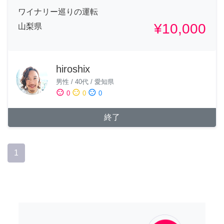
ワイナリー巡りの運転
¥10,000
山梨県
hiroshix
男性
/
40代
/
愛知県
sentiment_satisfied
sentiment_neutral
sentiment_dissatisfied
0
0
0
終了
1