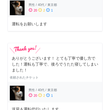
男性
/
40代
/
東京都
sentiment_satisfied
sentiment_neutral
sentiment_dissatisfied
20
2
1
運転をお願いします
ありがとうございます！ とても丁寧で優し方で
した！運転も丁寧で、後ろでうたた寝してしまい
ました！
依頼されたチケット
男性
/
40代
/
東京都
sentiment_satisfied
sentiment_neutral
sentiment_dissatisfied
20
2
1
送迎＆運転代行いたします。