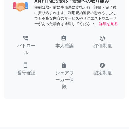
ANYTIMES安心・安全への取り組み
報酬は取引前に事務局に支払われ、評価・完了後
に振り込まれます。利用規約違反の恐れや、少し
でも不審な内容のサービスやリクエストやユーザ
ーがあった場合は通報してください。
詳細を見る
perm_phone_msg
assignment_ind
tag_faces
パトロー
本人確認
評価制度
ル
smartphone
lock
stars
番号確認
シェアワ
認定制度
ーカー保
険