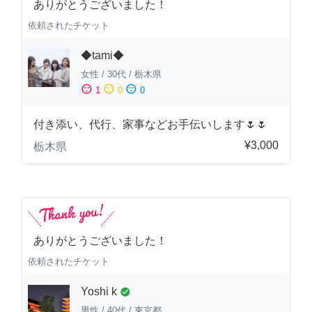
ありがとうございました！
依頼されたチケット
◆tami◆
女性
/
30代
/
栃木県
sentiment_satisfied
sentiment_neutral
sentiment_dissatisfied
1
0
0
付き添い、代行、家事などお手伝いします🌷🌷
¥3,000
栃木県
ありがとうございました！
依頼されたチケット
Yoshi k
check_circle
男性
/
40代
/
東京都