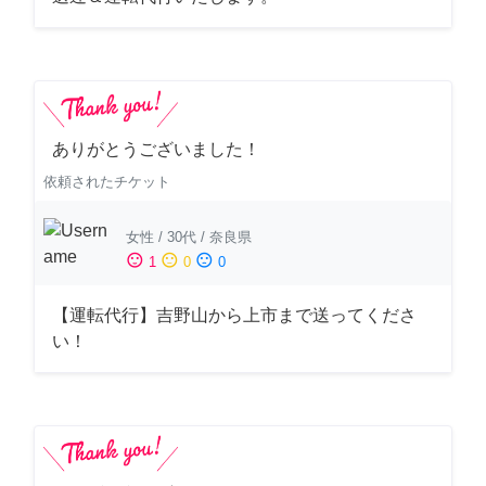
ありがとうございました！
依頼されたチケット
女性
/
30代
/
奈良県
sentiment_satisfied
sentiment_neutral
sentiment_dissatisfied
1
0
0
【運転代行】吉野山から上市まで送ってくださ
い！