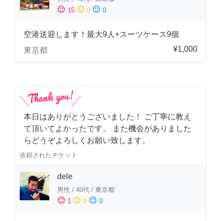
sentiment_satisfied
sentiment_neutral
sentiment_dissatisfied
15
0
0
空港送迎します！最大9人+スーツケース9個
¥1,000
東京都
本日はありがとうございました！ ご丁寧に教え
て頂いてよかったです。 また機会がありました
らどうぞよろしくお願い致します。
依頼されたチケット
dele
男性
/
40代
/
東京都
sentiment_satisfied
sentiment_neutral
sentiment_dissatisfied
1
0
0