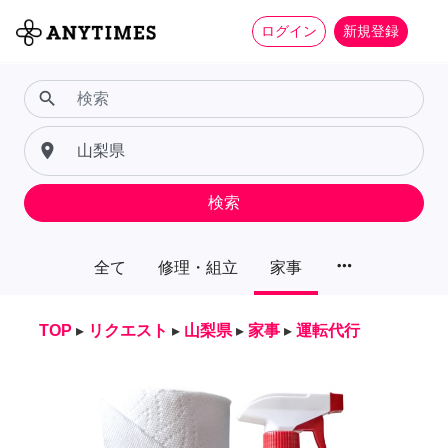
ログイン
新規登録
search
place
検索
more_horiz
全て
修理・組立
家事
TOP
▸
リクエスト
▸
山梨県
▸
家事
▸
運転代行