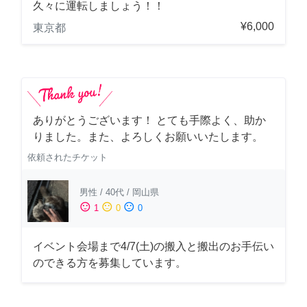
久々に運転しましょう！！
¥6,000
東京都
ありがとうございます！ とても手際よく、助か
りました。また、よろしくお願いいたします。
依頼されたチケット
男性
/
40代
/
岡山県
sentiment_satisfied
sentiment_neutral
sentiment_dissatisfied
1
0
0
イベント会場まで4/7(土)の搬入と搬出のお手伝い
のできる方を募集しています。