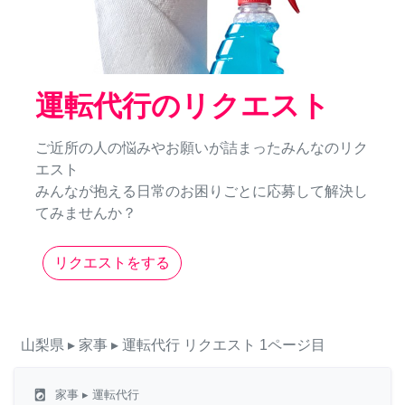
運転代行のリクエスト
ご近所の人の悩みやお願いが詰まったみんなのリク
エスト
みんなが抱える日常のお困りごとに応募して解決し
てみませんか？
リクエストをする
山梨県
▸ 家事
▸ 運転代行
リクエスト
1ページ目
local_laundry_service
家事
▸ 運転代行