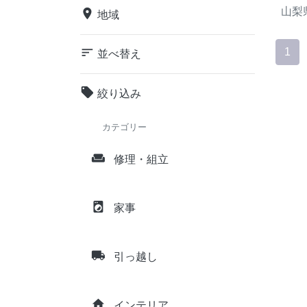
山梨
place
地域
sort
1
並べ替え
local_offer
絞り込み
カテゴリー
weekend
修理・組立
local_laundry_service
家事
local_shipping
引っ越し
home
インテリア