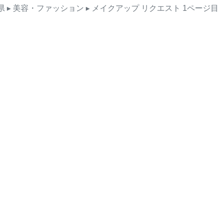
県
▸ 美容・ファッション
▸ メイクアップ
リクエスト
1ページ目