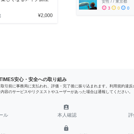
女性
/
/
東京都
sentiment_satisfied
sentiment_neutral
sentiment_dissatisfied
3
0
0
¥2,000
都
YTIMES安心・安全への取り組み
は取引前に事務局に支払われ、評価・完了後に振り込まれます。利用規約違反
な内容のサービスやリクエストやユーザーがあった場合は通報してください。
assignment_ind
ール
本人確認
評
lock