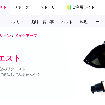
スト
サポーター
ストーリー
ご利用ガイド
more_horiz
インテリア
趣味・習い事
ペット
料理
ション
▸
メイクアップ
エスト
なのリクエスト
て解決してみませんか？