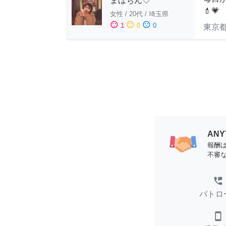
まほちん♡
💄💗
女性
/
20代
/
埼玉県
sentiment_satisfied
sentiment_neutral
sentiment_dissatisfied
1
0
0
東京
AN
報酬
不審
perm_phone_msg
パトロ
smartphone