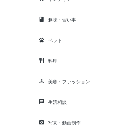
class
趣味・習い事
pets
ペット
restaurant
料理
checkroom
美容・ファッション
chat
生活相談
camera_alt
写真・動画制作