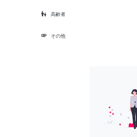
escalator_warning
高齢者
attachment
その他