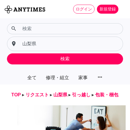
ログイン
新規登録
search
place
検索
more_horiz
全て
修理・組立
家事
TOP
▸
リクエスト
▸
山梨県
▸
引っ越し
▸
包装・梱包