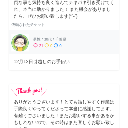
倒な事も気持ち良く進んでテキパキ引き受けてく
れ、本当に助かりました！ また機会がありまし
たら、ぜひお願い致します(*´-`)
依頼されたチケット
男性
/
30代
/
千葉県
sentiment_satisfied
sentiment_neutral
sentiment_dissatisfied
21
0
0
12月12日引越しのお手伝い
ありがとうございます！とても話しやすく作業は
手際良くやってくださって本当に感謝してます。
有難うございました！またお願いする事があるか
もしれないので、その時はまた宜しくお願い致し