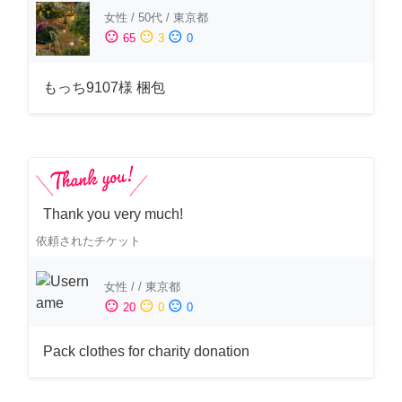
女性
/
50代
/
東京都
sentiment_satisfied
sentiment_neutral
sentiment_dissatisfied
65
3
0
もっち9107様 梱包
Thank you very much!
依頼されたチケット
女性
/
/
東京都
sentiment_satisfied
sentiment_neutral
sentiment_dissatisfied
20
0
0
Pack clothes for charity donation