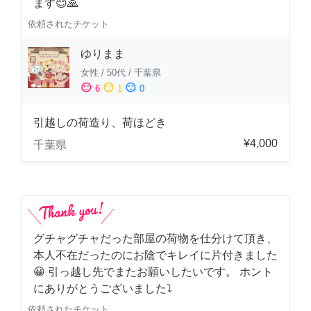
ます😊🙏
依頼されたチケット
ゆりまま
女性
/
50代
/
千葉県
sentiment_satisfied
sentiment_neutral
sentiment_dissatisfied
6
1
0
引越しの荷造り、荷ほどき
¥4,000
千葉県
グチャグチャだった部屋の荷物を仕分けて頂き、
本人不在だったのにお陰でキレイに片付きました
😀 引っ越し先でまたお願いしたいです。 ホント
にありがとうございました⤵
依頼されたチケット