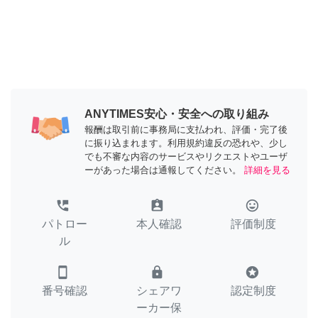
ANYTIMES安心・安全への取り組み
報酬は取引前に事務局に支払われ、評価・完了後
に振り込まれます。利用規約違反の恐れや、少し
でも不審な内容のサービスやリクエストやユーザ
ーがあった場合は通報してください。
詳細を見る
perm_phone_msg
assignment_ind
tag_faces
パトロー
本人確認
評価制度
ル
smartphone
lock
stars
番号確認
シェアワ
認定制度
ーカー保