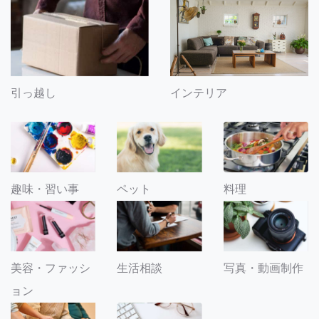
引っ越し
インテリア
趣味・習い事
ペット
料理
美容・ファッシ
生活相談
写真・動画制作
ョン