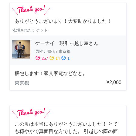
ありがとうございます！大変助かりました！
依頼されたチケット
ケーナイ 現引っ越し屋さん
男性
/
40代
/
東京都
sentiment_satisfied
sentiment_neutral
sentiment_dissatisfied
257
14
1
梱包します！家具家電などなど。
¥2,000
東京都
この度は本当にありがとうございました！ とて
も穏やかで真面目な方でした。 引越しの際の面