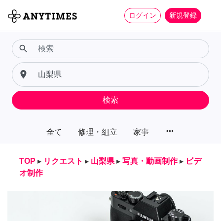
ログイン
新規登録
search
place
検索
more_horiz
全て
修理・組立
家事
TOP
▸
リクエスト
▸
山梨県
▸
写真・動画制作
▸
ビデ
オ制作