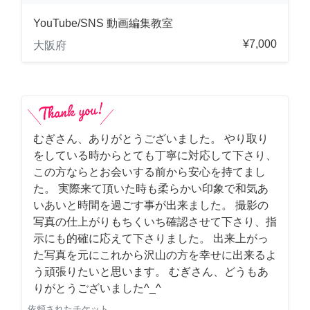
YouTube/SNS 動画編集教室
¥7,000
大阪府
むぎさん、ありがとうございました。 やり取り
をしている時からとても丁寧に対応して下さり、
この方ならとお会いする前から安心を持てまし
た。 実際来て頂いた時も柔らかい印象で和気あ
いあいと時間を過ごす事が出来ました。 撮影の
写真の仕上がりもちくいち確認させて下さり、指
示にも的確に応えて下さりました。 出来上がっ
た写真を元にこれから沢山の方を幸せに出来るよ
う頑張りたいと思います。 むぎさん、どうもあ
りがとうございました^_^
依頼されたチケット