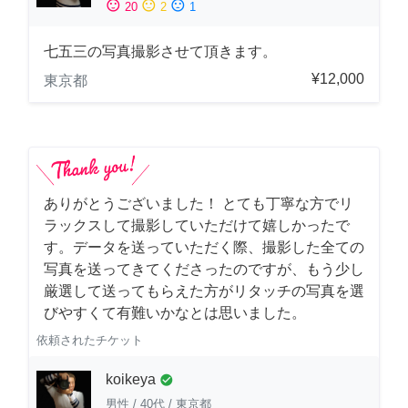
sentiment_satisfied
sentiment_neutral
sentiment_dissatisfied
20
2
1
七五三の写真撮影させて頂きます。
¥12,000
東京都
ありがとうございました！ とても丁寧な方でリ
ラックスして撮影していただけて嬉しかったで
す。データを送っていただく際、撮影した全ての
写真を送ってきてくださったのですが、もう少し
厳選して送ってもらえた方がリタッチの写真を選
びやすくて有難いかなとは思いました。
依頼されたチケット
koikeya
check_circle
男性
/
40代
/
東京都