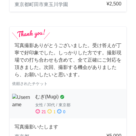
¥2,500
東京都町田市東玉川学園
写真撮影ありがとうございました。受け答えが丁
寧で好印象でした。しっかりした方です。撮影現
場での打ち合わせも含めて、全て正確にご対応を
頂きました。次回、撮影する機会がありました
ら、お願いしたいと思います。
依頼されたチケット
むぎ(Mugi)
check_circle
女性
/
30代
/
東京都
sentiment_satisfied
sentiment_neutral
sentiment_dissatisfied
21
1
0
写真撮影いたします
¥5,000