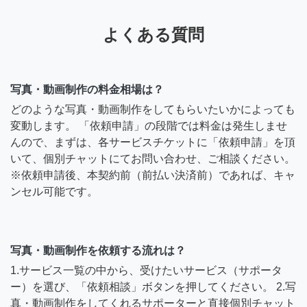
よくある質問
写真・動画制作の料金相場は？
どのような写真・動画制作をしてもらいたいかによっても
変動します。 「依頼申請」の段階では料金は発生しませ
んので、まずは、各サービスチケットに「依頼申請」を頂
いて、個別チャットにてお問い合わせ、ご相談ください。
※依頼申請後、本契約前（前払い決済前）であれば、キャ
ンセル可能です。
写真・動画制作を依頼する流れは？
1.サービス一覧の中から、受けたいサービス（サポータ
ー）を選び、「依頼相談」ボタンを押してください。 2.写
真・動画制作をしてくれるサポーターと直接個別チャット