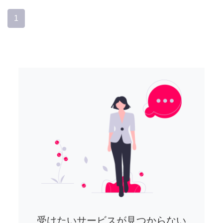
1
受けたいサービスが見つからない