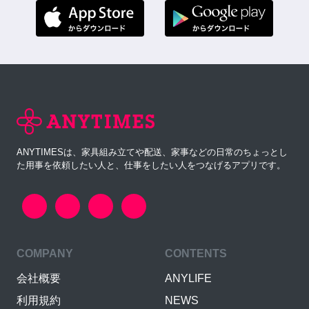
ANYTIMESは、家具組み立てや配送、家事などの日常のちょっとし
た用事を依頼したい人と、仕事をしたい人をつなげるアプリです。
COMPANY
CONTENTS
会社概要
ANYLIFE
利用規約
NEWS