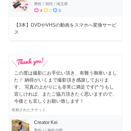
男性
/
30代
/
埼玉県
sentiment_satisfied
sentiment_neutral
sentiment_dissatisfied
4
0
0
【3本】DVDやVHSの動画をスマホへ変換サービ
ス
この度は撮影にお手伝い頂き、有難う御座いまし
た！ 納得がいくまで撮影頂き感謝しておりま
す。 写真の上がりにも非常に満足です(^ ^) もし
宜しければ、またご協力頂きたく思いますので、
今後とも宜しくお願い致します！
依頼されたチケット
Creator Kei
男性
/
/
神奈川県