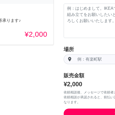
等承ります♪
¥2,000
場所
room
販売金額
¥2,000
依頼相談後、メッセージで依頼者
依頼相談が承認されると、前払い
なります。