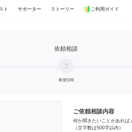
more_horiz
インテリア
趣味・習い事
ペット
料理
スト
サポーター
ストーリー
ご利用ガイド
依頼相談
2
希望日時
ご依頼相談内容
何か聞きたいことがあれば
（文字数は500字以内）