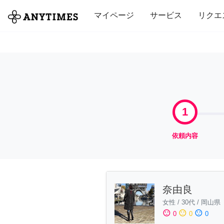
全て
修理・組立
家事
引っ越し
マイページ
サービス
リクエ
1
依頼内容
奈由良
女性
/
30代
/
岡山県
sentiment_satisfied
sentiment_neutral
sentiment_dissatisfied
0
0
0