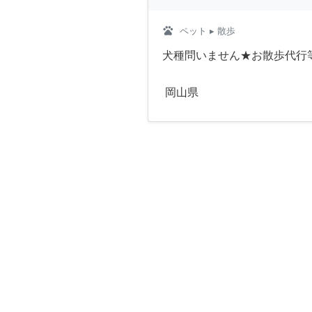
pets
ペット
▸ 散歩
犬種問いません★お散歩代行
岡山県