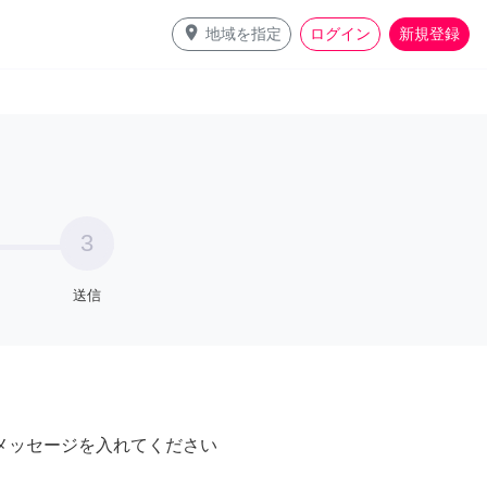
place
地域を指定
ログイン
新規登録
3
送信
メッセージを入れてください