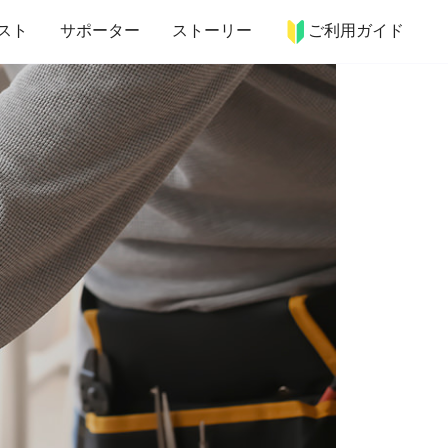
more_horiz
インテリア
趣味・習い事
ペット
料理
スト
サポーター
ストーリー
ご利用ガイド