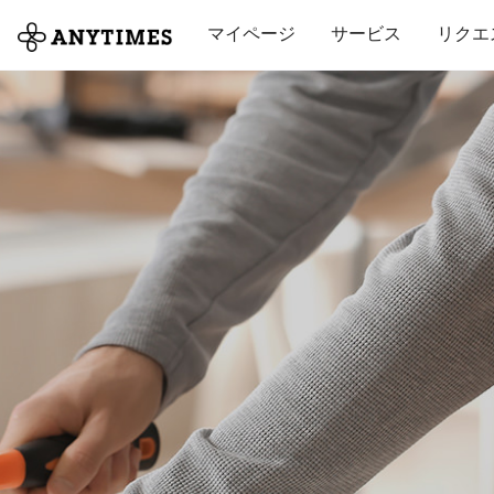
全て
修理・組立
家事
引っ越し
マイページ
サービス
リクエ