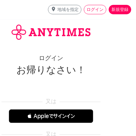
place
地域を指定
ログイン
新規登録
ログイン
お帰りなさい！
又は
 Appleでサインイン
又は