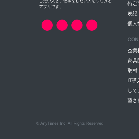
したい人と、仕事をしたい人をつなげる
特定
アプリです。
表記
個人
CON
企業
家具
取材
IT
して
望さ
© AnyTimes Inc. All Rights Reserved