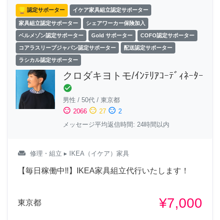
認定サポーター
イケア家具組立認定サポーター
家具組立認定サポーター
シェアワーカー保険加入
ベルメゾン認定サポーター
Gold サポーター
COFO認定サポーター
コアラスリープジャパン認定サポーター
配送認定サポーター
ラシカル認定サポーター
クロダキヨトモ/ｲﾝﾃﾘｱｺｰﾃﾞｨﾈｰﾀｰ
check_circle
男性
/
50代
/
東京都
sentiment_satisfied
sentiment_neutral
sentiment_dissatisfied
2066
27
2
メッセージ平均返信時間: 24時間以内
weekend
修理・組立
▸ IKEA（イケア）家具
【毎日稼働中‼︎】IKEA家具組立代行いたします！
¥7,000
東京都