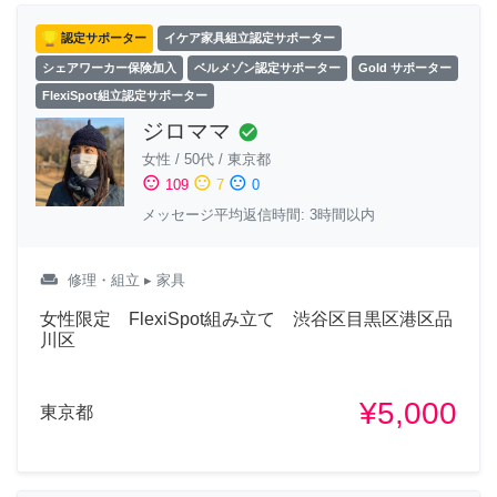
認定サポーター
イケア家具組立認定サポーター
シェアワーカー保険加入
ベルメゾン認定サポーター
Gold サポーター
FlexiSpot組立認定サポーター
ジロママ
check_circle
女性
/
50代
/
東京都
sentiment_satisfied
sentiment_neutral
sentiment_dissatisfied
109
7
0
メッセージ平均返信時間: 3時間以内
weekend
修理・組立
▸ 家具
女性限定 FlexiSpot組み立て 渋谷区目黒区港区品
川区
¥5,000
東京都