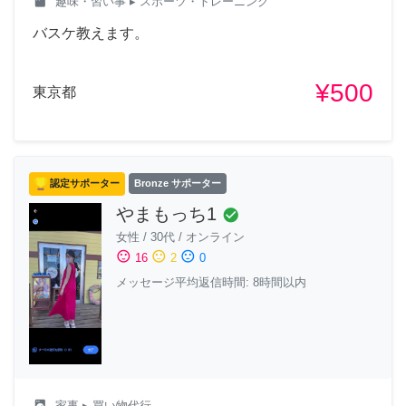
class
趣味・習い事
▸ スポーツ・トレーニング
バスケ教えます。
¥500
東京都
認定サポーター
Bronze サポーター
やまもっち1
check_circle
女性
/
30代
/
オンライン
sentiment_satisfied
sentiment_neutral
sentiment_dissatisfied
16
2
0
メッセージ平均返信時間: 8時間以内
local_laundry_service
家事
▸ 買い物代行