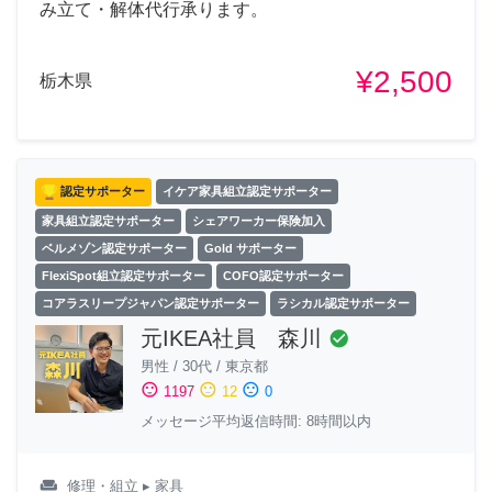
み立て・解体代行承ります。
¥2,500
栃木県
認定サポーター
イケア家具組立認定サポーター
家具組立認定サポーター
シェアワーカー保険加入
ベルメゾン認定サポーター
Gold サポーター
FlexiSpot組立認定サポーター
COFO認定サポーター
コアラスリープジャパン認定サポーター
ラシカル認定サポーター
元IKEA社員 森川
check_circle
男性
/
30代
/
東京都
sentiment_satisfied
sentiment_neutral
sentiment_dissatisfied
1197
12
0
メッセージ平均返信時間: 8時間以内
weekend
修理・組立
▸ 家具