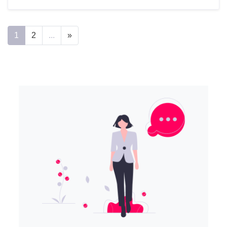
1
2
...
»