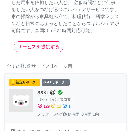
した用事を依頼したい人と、 空き時間などに仕事
をしたい人をつなげるスキルシェアサービスです。
家の掃除から家具組み立て、料理代行、語学レッス
ンなど日常のちょっとしたことからスキルシェアが
可能です。全国365日24時間対応可能。
サービスを提供する
全ての地域
サービス
1ページ目
認定サポーター
Gold サポーター
saku@
check_circle
男性
/
30代
/
東京都
sentiment_satisfied
sentiment_neutral
sentiment_dissatisfied
129
11
1
メッセージ平均返信時間: 8時間以内