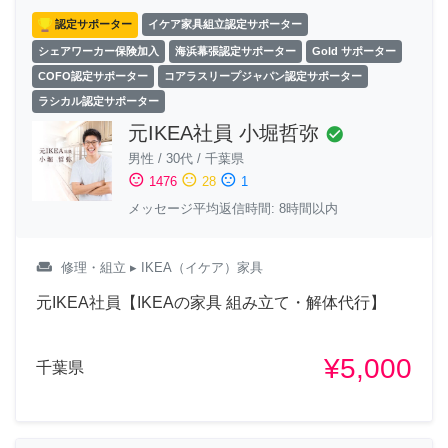
認定サポーター
イケア家具組立認定サポーター
シェアワーカー保険加入
海浜幕張認定サポーター
Gold サポーター
COFO認定サポーター
コアラスリープジャパン認定サポーター
ラシカル認定サポーター
元IKEA社員 小堀哲弥
check_circle
男性
/
30代
/
千葉県
sentiment_satisfied
sentiment_neutral
sentiment_dissatisfied
1476
28
1
メッセージ平均返信時間: 8時間以内
weekend
修理・組立
▸ IKEA（イケア）家具
元IKEA社員【IKEAの家具 組み立て・解体代行】
¥5,000
千葉県