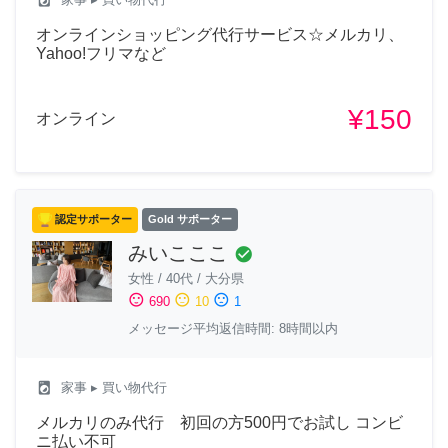
オンラインショッピング代行サービス☆メルカリ、
Yahoo!フリマなど
¥150
オンライン
認定サポーター
Gold サポーター
みいこここ
check_circle
女性
/
40代
/
大分県
sentiment_satisfied
sentiment_neutral
sentiment_dissatisfied
690
10
1
メッセージ平均返信時間: 8時間以内
local_laundry_service
家事
▸ 買い物代行
メルカリのみ代行 初回の方500円でお試し コンビ
ニ払い不可