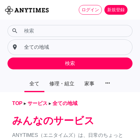
ログイン
新規登録
search
place
検索
more_horiz
全て
修理・組立
家事
TOP
▸
サービス
▸
全ての地域
みんなのサービス
ANYTIMES（エニタイムズ）は、日常のちょっと