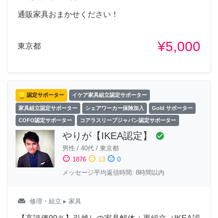
通販家具おまかせください！
¥5,000
東京都
認定サポーター
イケア家具組立認定サポーター
家具組立認定サポーター
シェアワーカー保険加入
Gold サポーター
COFO認定サポーター
コアラスリープジャパン認定サポーター
やりが【IKEA認定】
check_circle
男性
/
40代
/
東京都
sentiment_satisfied
sentiment_neutral
sentiment_dissatisfied
1876
13
0
メッセージ平均返信時間: 8時間以内
weekend
修理・組立
▸ 家具