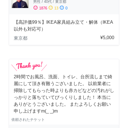
男性
/
40代
/
東京都
sentiment_satisfied
sentiment_neutral
sentiment_dissatisfied
1876
13
0
【高評価99％】IKEA家具組み立て・解体（IKEA
以外も対応可）
¥5,000
東京都
2時間でお風呂、洗面、トイレ、台所流しまで綺
麗にして頂き有難うございました。 以前業者に
掃除してもらった時よりも赤カビなどの汚れがし
っかりと落ちていてびっくりしました！ 本当に
ありがとうございました。 またよろしくお願い
申し上げますm(_ _)m
依頼されたチケット