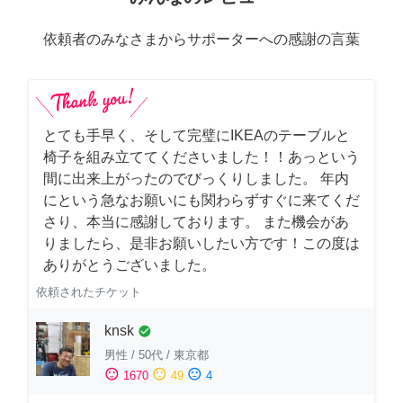
依頼者のみなさまからサポーターへの感謝の言葉
とても手早く、そして完璧にIKEAのテーブルと
椅子を組み立ててくださいました！！あっという
間に出来上がったのでびっくりしました。 年内
にという急なお願いにも関わらずすぐに来てくだ
さり、本当に感謝しております。 また機会があ
りましたら、是非お願いしたい方です！この度は
ありがとうございました。
依頼されたチケット
knsk
check_circle
男性
/
50代
/
東京都
sentiment_satisfied
sentiment_neutral
sentiment_dissatisfied
1670
49
4