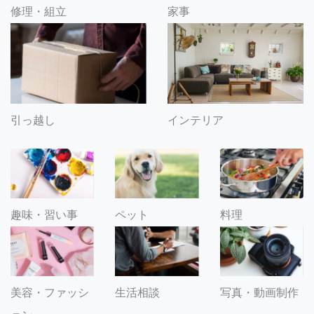
修理・組立
家事
引っ越し
インテリア
趣味・習い事
ペット
料理
美容・ファッシ
生活相談
写真・動画制作