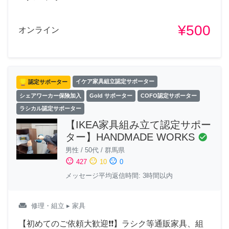
¥500
オンライン
認定サポーター
イケア家具組立認定サポーター
シェアワーカー保険加入
Gold サポーター
COFO認定サポーター
ラシカル認定サポーター
【IKEA家具組み立て認定サポー
ター】HANDMADE WORKS
check_circle
男性
/
50代
/
群馬県
sentiment_satisfied
sentiment_neutral
sentiment_dissatisfied
427
10
0
メッセージ平均返信時間: 3時間以内
weekend
修理・組立
▸ 家具
【初めてのご依頼大歓迎❗❗】ラシク等通販家具、組