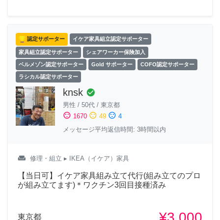
認定サポーター
イケア家具組立認定サポーター
家具組立認定サポーター
シェアワーカー保険加入
ベルメゾン認定サポーター
Gold サポーター
COFO認定サポーター
ラシカル認定サポーター
knsk
check_circle
男性
/
50代
/
東京都
sentiment_satisfied
sentiment_neutral
sentiment_dissatisfied
1670
49
4
メッセージ平均返信時間: 3時間以内
weekend
修理・組立
▸ IKEA（イケア）家具
【当日可】イケア家具組み立て代行(組み立てのプロ
が組み立てます)＊ワクチン3回目接種済み
¥3,000
東京都