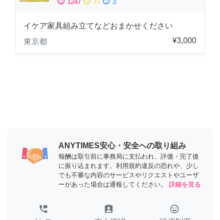
sentiment_satisfied
sentiment_neutral
sentiment_dissatisfied
1247
77
3
イケア家具組み立てなどおまかせください
¥3,000
東京都
ANYTIMES安心・安全への取り組み
報酬は取引前に事務局に支払われ、評価・完了後
に振り込まれます。利用規約違反の恐れや、少し
でも不審な内容のサービスやリクエストやユーザ
ーがあった場合は通報してください。
詳細を見る
perm_phone_msg
assignment_ind
tag_faces