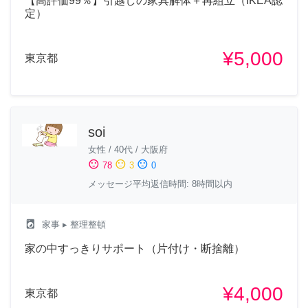
【高評価99％】引越しの家具解体＋再組立（IKEA認
定）
¥5,000
東京都
soi
女性
/
40代
/
大阪府
sentiment_satisfied
sentiment_neutral
sentiment_dissatisfied
78
3
0
メッセージ平均返信時間: 8時間以内
local_laundry_service
家事
▸ 整理整頓
家の中すっきりサポート（片付け・断捨離）
¥4,000
東京都