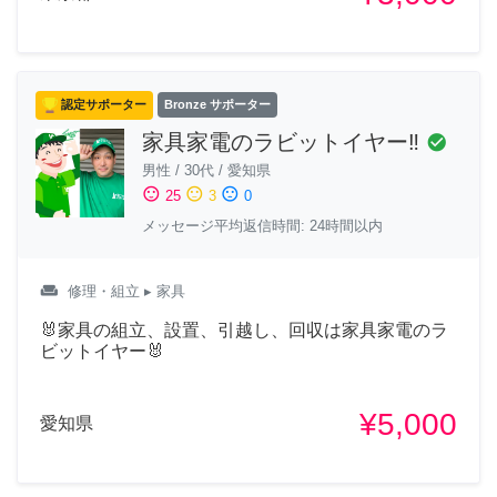
認定サポーター
Bronze サポーター
家具家電のラビットイヤー‼️
check_circle
男性
/
30代
/
愛知県
sentiment_satisfied
sentiment_neutral
sentiment_dissatisfied
25
3
0
メッセージ平均返信時間: 24時間以内
weekend
修理・組立
▸ 家具
🐰家具の組立、設置、引越し、回収は家具家電のラ
ビットイヤー🐰
¥5,000
愛知県