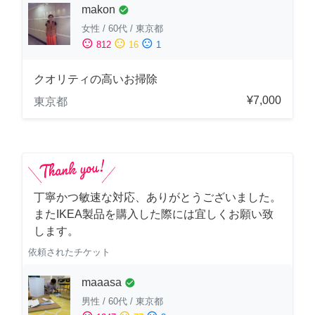
makon
check_circle
女性
/
60代
/
東京都
sentiment_satisfied
sentiment_neutral
sentiment_dissatisfied
812
16
1
クオリティの高いお掃除
¥7,000
東京都
丁寧かつ敏速な対応、ありがとうございました。
またIKEA製品を購入した際には宜しくお願い致
します。
依頼されたチケット
maaasa
check_circle
男性
/
60代
/
東京都