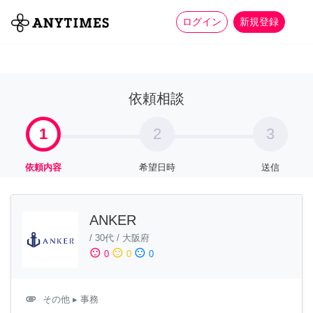
more_horiz
全て
修理・組立
家事
ログイン
新規登録
依頼相談
1
2
3
依頼内容
希望日時
送信
ANKER
/
30代
/
大阪府
sentiment_satisfied
sentiment_neutral
sentiment_dissatisfied
0
0
0
attachment
その他
▸ 事務