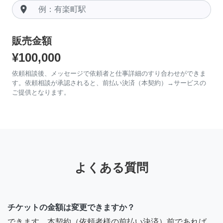
room
販売金額
¥100,000
依頼相談後、メッセージで依頼者と仕事詳細のすり合わせができま
す。依頼相談が承認されると、前払い決済（本契約）→サービスの
ご提供となります。
よくある質問
チケットの金額は変更できますか？
できます。本契約（依頼者様の前払い決済）前であれば、