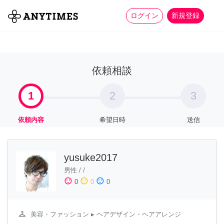
more_horiz
全て
修理・組立
家事
ログイン
新規登録
依頼相談
1
2
3
依頼内容
希望日時
送信
yusuke2017
男性
/
/
sentiment_satisfied
sentiment_neutral
sentiment_dissatisfied
0
0
0
checkroom
美容・ファッション
▸ ヘアデザイン・ヘアアレンジ