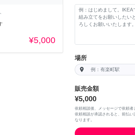
ト
す
¥5,000
場所
room
販売金額
¥5,000
依頼相談後、メッセージで依頼者
依頼相談が承認されると、前払い
なります。