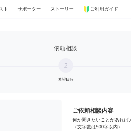
more_horiz
インテリア
趣味・習い事
ペット
料理
スト
サポーター
ストーリー
ご利用ガイド
依頼相談
2
希望日時
ご依頼相談内容
何か聞きたいことがあれば
（文字数は500字以内）