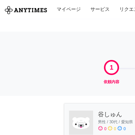
全て
修理・組立
家事
引っ越し
マイページ
サービス
リクエ
1
依頼内容
谷しゅん
男性
/
30代
/
愛知県
sentiment_satisfied
sentiment_neutral
sentiment_dissatisfied
0
0
0