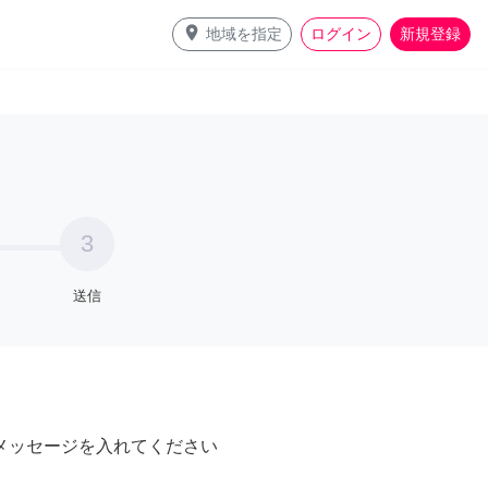
place
地域を指定
ログイン
新規登録
3
送信
メッセージを入れてください