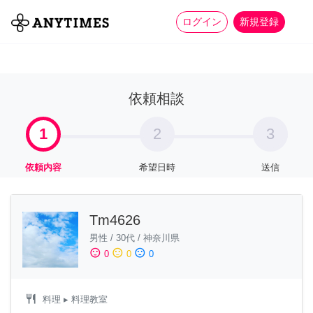
more_horiz
全て
修理・組立
家事
ログイン
新規登録
依頼相談
1
2
3
依頼内容
希望日時
送信
Tm4626
男性
/
30代
/
神奈川県
sentiment_satisfied
sentiment_neutral
sentiment_dissatisfied
0
0
0
restaurant
料理
▸ 料理教室