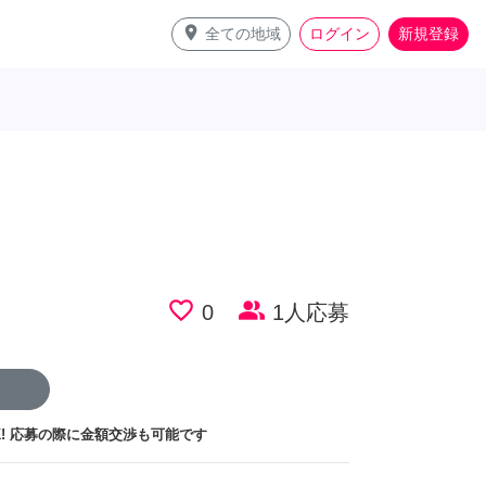
place
全ての地域
ログイン
新規登録
favorite_border
people_alt
0
1人応募
!
応募の際に金額交渉も可能です