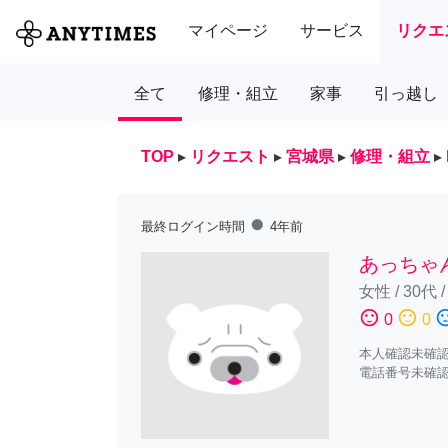
マイページ
サービス
リクエ
全て
修理・組立
家事
引っ越し
TOP
▸
リクエスト
▸
宮城県
▸
修理・組立
▸
fiber_manual_record
最終ログイン時間
4年前
あっちゃ
女性
/
30代
sentiment_satisfied
sentiment_neutral
sentiment_diss
0
0
本人確認未確
電話番号未確