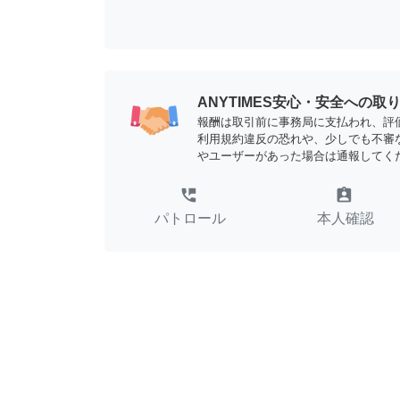
ANYTIMES安心・安全への取
報酬は取引前に事務局に支払われ、評
利用規約違反の恐れや、少しでも不審
やユーザーがあった場合は通報してく
perm_phone_msg
assignment_ind
パトロール
本人確認