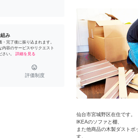
り組み
価・完了後に振り込まれます。
な内容のサービスやリクエスト
ださい。
詳細を見る
arrow_back_ios
Previous
tag_faces
評価制度
仙台市宮城野区在住です。
IKEAのソファと棚、
また他商品の木製ダストボ
す。