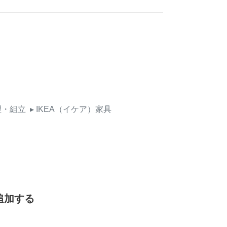
理・組立
▸ IKEA（イケア）家具
追加する