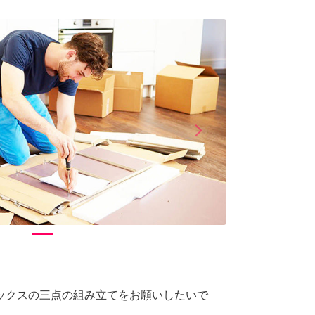
arrow_forward_ios
Next
ックスの三点の組み立てをお願いしたいで