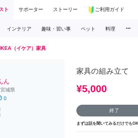
スト
サポーター
ストーリー
ご利用ガイド
more_horiz
インテリア
趣味・習い事
ペット
料理
IKEA（イケア）家具
家具の組み立て
んん
¥5,000
/
宮城県
atisfied
0
認
終了
認
まずは話を聞いてみるだけでもOK