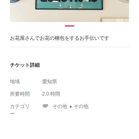
お花屋さんでお花の梱包をするお手伝いです
チケット詳細
地域
愛知県
所要時間
2.0
時間
attachment
カテゴリ
その他
▸ その他
ー