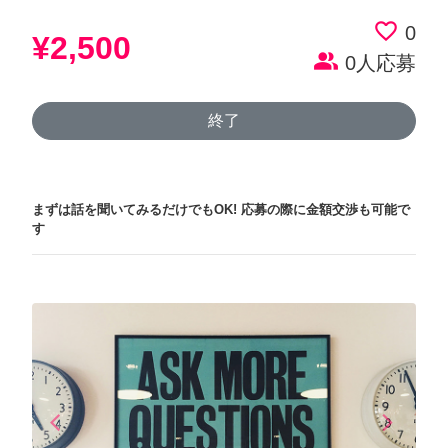
favorite_border
0
¥2,500
people_alt
0人応募
終了
まずは話を聞いてみるだけでもOK!
応募の際に金額交渉も可能で
す
arrow_back_ios
arrow_forward_ios
Previous
Next