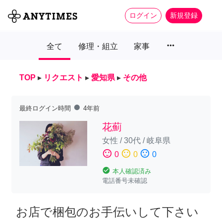
ログイン
新規登録
more_horiz
全て
修理・組立
家事
TOP
▸
リクエスト
▸
愛知県
▸
その他
fiber_manual_record
最終ログイン時間
4年前
花薊
女性
/
30代
/
岐阜県
sentiment_satisfied
sentiment_neutral
sentiment_dissatisfied
0
0
0
check_circle
本人確認済み
電話番号未確認
お店で梱包のお手伝いして下さい