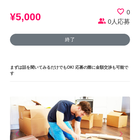
favorite_border
0
¥5,000
people_alt
0人応募
終了
まずは話を聞いてみるだけでもOK!
応募の際に金額交渉も可能で
す
arrow_back_ios
arrow_forward_ios
Previous
Next