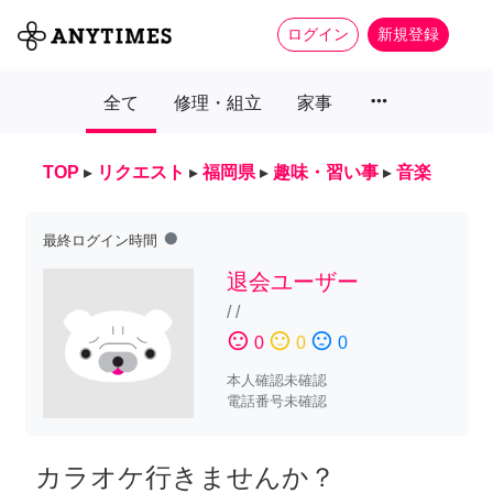
ログイン
新規登録
more_horiz
全て
修理・組立
家事
TOP
▸
リクエスト
▸
福岡県
▸
趣味・習い事
▸
音楽
fiber_manual_record
最終ログイン時間
退会ユーザー
/
/
sentiment_satisfied
sentiment_neutral
sentiment_dissatisfied
0
0
0
本人確認未確認
電話番号未確認
カラオケ行きませんか？