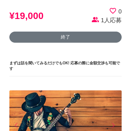
favorite_border
0
¥19,000
people_alt
1人応募
終了
まずは話を聞いてみるだけでもOK!
応募の際に金額交渉も可能で
す
arrow_back_ios
arrow_forward_ios
Previous
Next