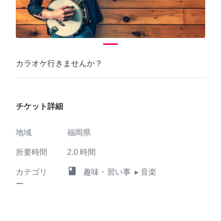
カラオケ行きませんか？
チケット詳細
地域
福岡県
所要時間
2.0
時間
class
カテゴリ
趣味・習い事
▸ 音楽
ー