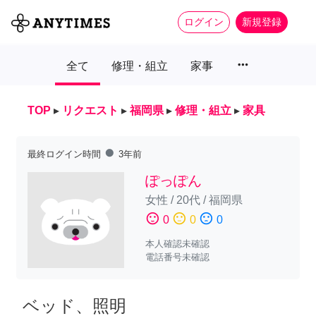
ログイン
新規登録
more_horiz
全て
修理・組立
家事
TOP
▸
リクエスト
▸
福岡県
▸
修理・組立
▸
家具
fiber_manual_record
最終ログイン時間
3年前
ぽっぽん
女性
/
20代
/
福岡県
sentiment_satisfied
sentiment_neutral
sentiment_dissatisfied
0
0
0
本人確認未確認
電話番号未確認
ベッド、照明