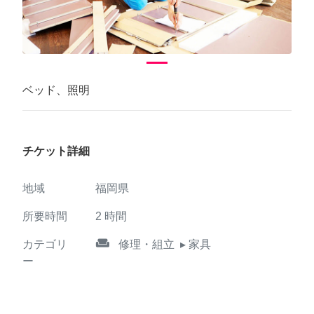
ベッド、照明
チケット詳細
地域
福岡県
所要時間
2
時間
weekend
カテゴリ
修理・組立
▸ 家具
ー