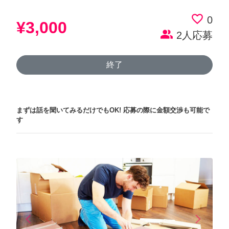
favorite_border
0
¥3,000
people_alt
2人応募
終了
まずは話を聞いてみるだけでもOK!
応募の際に金額交渉も可能で
す
arrow_back_ios
arrow_forward_ios
Previous
Next