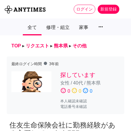
ログイン
新規登録
more_horiz
全て
修理・組立
家事
TOP
▸
リクエスト
▸
熊本県
▸
その他
fiber_manual_record
最終ログイン時間
3年前
探しています
女性
/
40代
/
熊本県
sentiment_satisfied
sentiment_neutral
sentiment_dissatisfied
0
0
0
本人確認未確認
電話番号未確認
住友生命保険会社に勤務経験があ