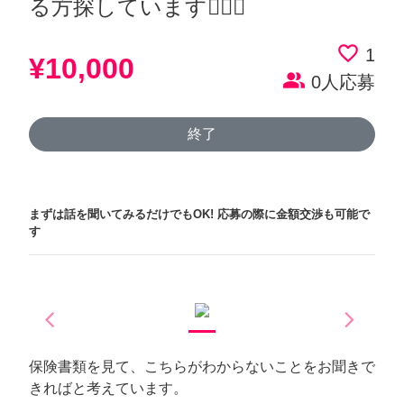
る方探しています🙇🏻‍♀️
favorite_border
1
¥10,000
people_alt
0人応募
終了
まずは話を聞いてみるだけでもOK!
応募の際に金額交渉も可能で
す
arrow_back_ios
arrow_forward_ios
Previous
Next
保険書類を見て、こちらがわからないことをお聞きで
きればと考えています。