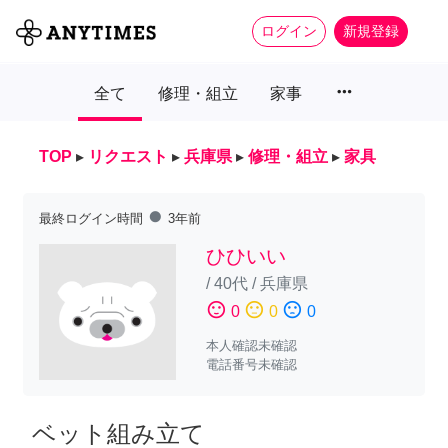
ログイン
新規登録
more_horiz
全て
修理・組立
家事
TOP
▸
リクエスト
▸
兵庫県
▸
修理・組立
▸
家具
fiber_manual_record
最終ログイン時間
3年前
ひひいい
/
40代
/
兵庫県
sentiment_satisfied
sentiment_neutral
sentiment_dissatisfied
0
0
0
本人確認未確認
電話番号未確認
ベット組み立て