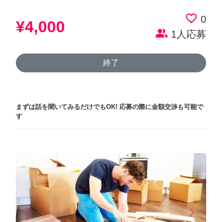
favorite_border
0
¥4,000
people_alt
1人応募
終了
まずは話を聞いてみるだけでもOK!
応募の際に金額交渉も可能で
す
arrow_back_ios
arrow_forward_ios
Previous
Next