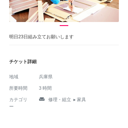
明日23日組み立てお願いします
チケット詳細
地域
兵庫県
所要時間
3
時間
weekend
カテゴリ
修理・組立
▸ 家具
ー