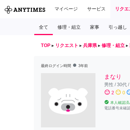
マイページ
サービス
リクエ
全て
修理・組立
家事
引っ越し
TOP
▸
リクエスト
▸
兵庫県
▸
修理・組立
▸
fiber_manual_record
最終ログイン時間
3年前
まなり
男性
/
30代
sentiment_satisfied
sentiment_neutral
sentiment_diss
2
0
check_circle
本人確認済
電話番号未確