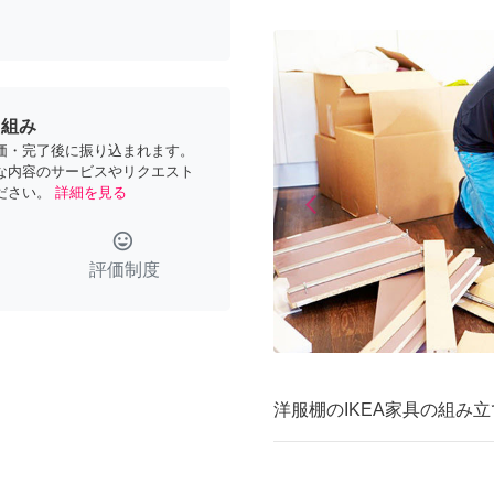
り組み
価・完了後に振り込まれます。
な内容のサービスやリクエスト
ださい。
詳細を見る
arrow_back_ios
Previous
tag_faces
評価制度
洋服棚のIKEA家具の組み