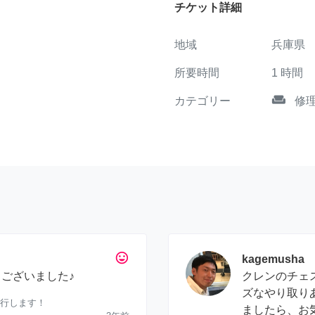
チケット詳細
地域
兵庫県
所要時間
1
時間
weekend
カテゴリー
修
tag_faces
kagemusha
うございました♪
クレンのチェ
ズなやり取り
代行します！
ましたら、お