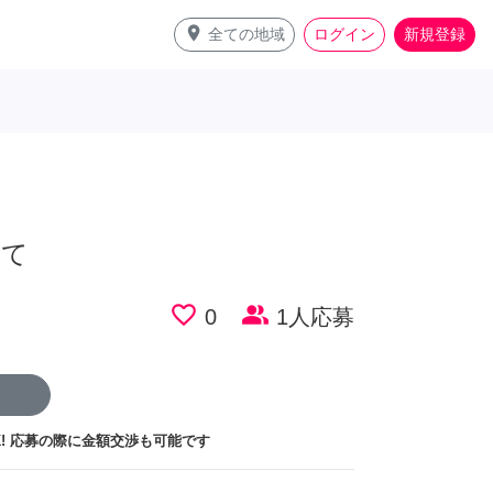
place
全ての地域
ログイン
新規登録
立て
favorite_border
people_alt
0
1人応募
!
応募の際に金額交渉も可能です