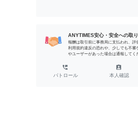
ANYTIMES安心・安全への取
報酬は取引前に事務局に支払われ、評
利用規約違反の恐れや、少しでも不審
やユーザーがあった場合は通報してく
perm_phone_msg
assignment_ind
パトロール
本人確認