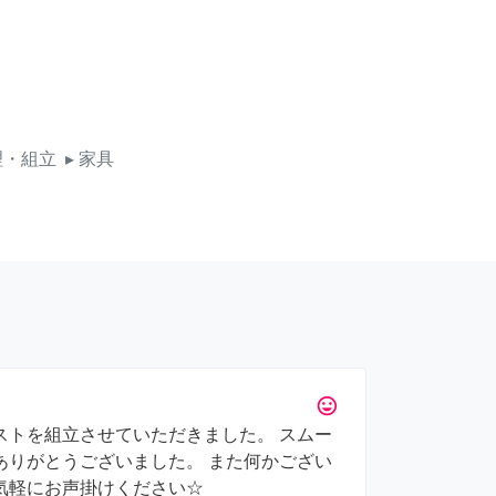
理・組立
▸ 家具
tag_faces
ストを組立させていただきました。 スムー
ありがとうございました。 また何かござい
気軽にお声掛けください☆