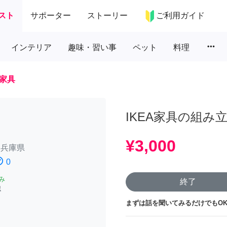
スト
サポーター
ストーリー
ご利用ガイド
more_horiz
インテリア
趣味・習い事
ペット
料理
家具
IKEA家具の組み
¥3,000
/
兵庫県
atisfied
0
み
終了
認
まずは話を聞いてみるだけでもOK