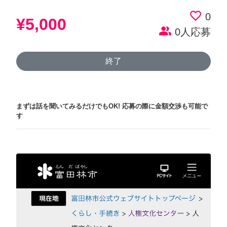
favorite_border
0
¥5,000
people_alt
0人応募
終了
まずは話を聞いてみるだけでもOK!
応募の際に金額交渉も可能で
す