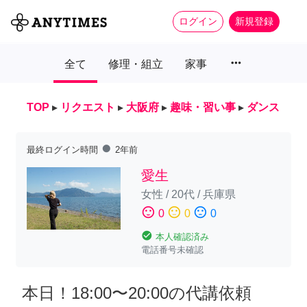
ログイン
新規登録
more_horiz
全て
修理・組立
家事
TOP
▸
リクエスト
▸
大阪府
▸
趣味・習い事
▸
ダンス
fiber_manual_record
最終ログイン時間
2年前
愛生
女性
/
20代
/
兵庫県
sentiment_satisfied
sentiment_neutral
sentiment_dissatisfied
0
0
0
check_circle
本人確認済み
電話番号未確認
本日！18:00〜20:00の代講依頼