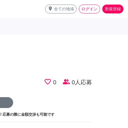
place
全ての地域
ログイン
新規登録
favorite_border
people_alt
0
0人応募
!
応募の際に金額交渉も可能です