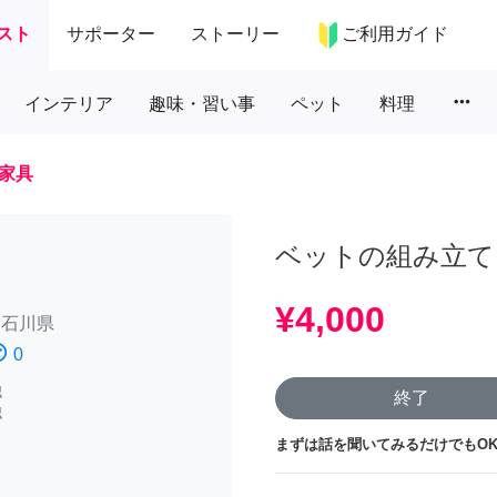
スト
サポーター
ストーリー
ご利用ガイド
more_horiz
インテリア
趣味・習い事
ペット
料理
家具
ベットの組み立て
¥4,000
/
石川県
atisfied
0
認
終了
認
まずは話を聞いてみるだけでもOK