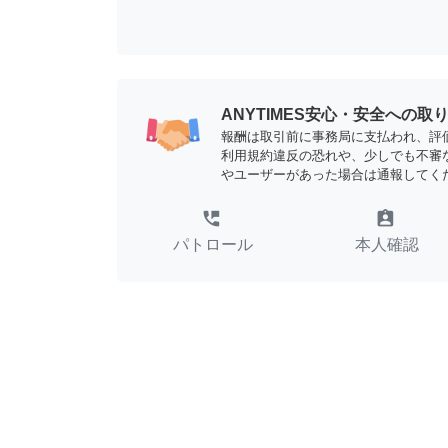
ANYTIMES安心・安全への取
報酬は取引前に事務局に支払われ、評
利用規約違反の恐れや、少しでも不審
やユーザーがあった場合は通報してく
perm_phone_msg
assignment_ind
パトロール
本人確認