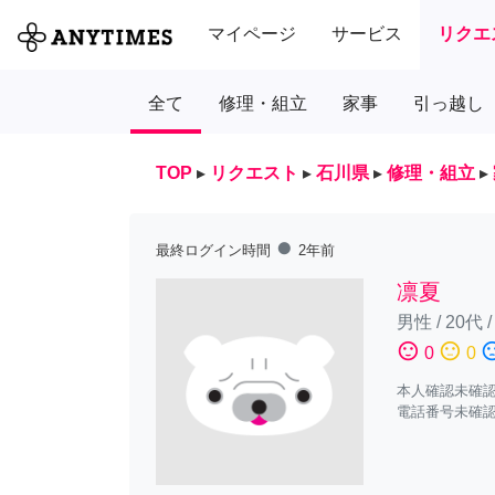
マイページ
サービス
リクエ
全て
修理・組立
家事
引っ越し
TOP
▸
リクエスト
▸
石川県
▸
修理・組立
▸
fiber_manual_record
最終ログイン時間
2年前
凛夏
男性
/
20代
sentiment_satisfied
sentiment_neutral
sentiment_diss
0
0
本人確認未確
電話番号未確