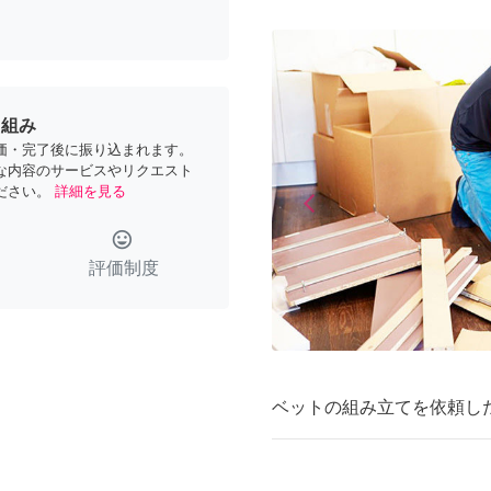
り組み
価・完了後に振り込まれます。
な内容のサービスやリクエスト
ださい。
詳細を見る
arrow_back_ios
Previous
tag_faces
評価制度
ベットの組み立てを依頼し