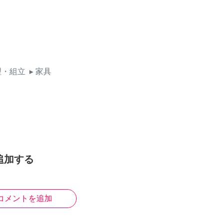
理・組立
▸ 家具
追加する
コメントを追加