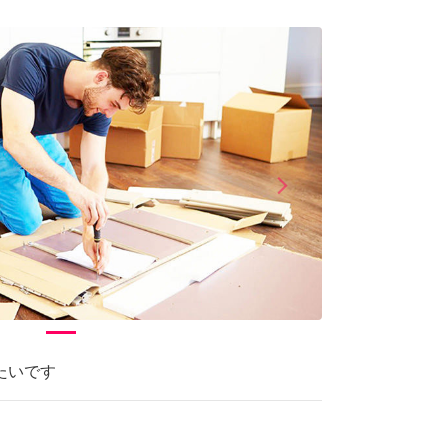
arrow_forward_ios
Next
たいです