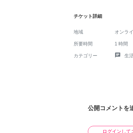
チケット詳細
地域
オンラ
所要時間
1
時間
chat
カテゴリー
生
公開コメントを
ログインして