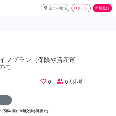
place
全ての地域
ログイン
新規登録
〉ライフプラン（保険や資産運
のモ
favorite_border
people_alt
0
0人応募
!
応募の際に金額交渉も可能です