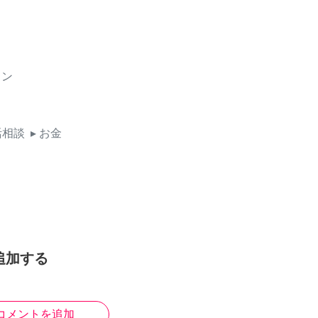
イン
活相談
▸ お金
追加する
コメントを追加