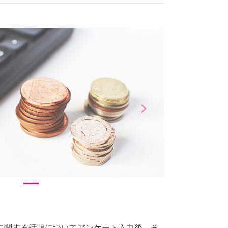
arrow_forward_ios
Next
に関する話題についてアンケート入力後、そ