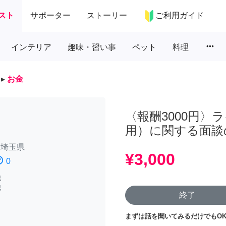
スト
サポーター
ストーリー
ご利用ガイド
more_horiz
インテリア
趣味・習い事
ペット
料理
▸
お金
〈報酬3000円
用）に関する面談
/
埼玉県
¥3,000
atisfied
0
認
認
終了
まずは話を聞いてみるだけでもOK