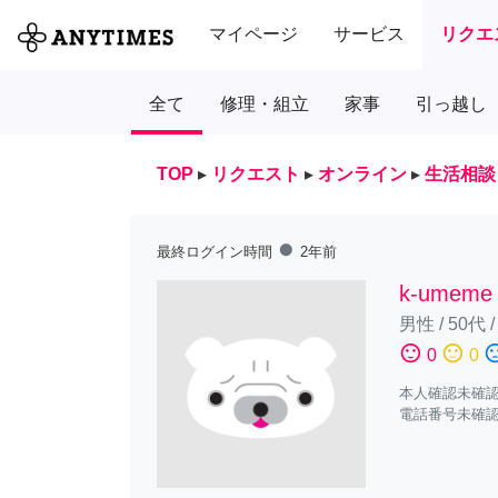
マイページ
サービス
リクエ
全て
修理・組立
家事
引っ越し
TOP
▸
リクエスト
▸
オンライン
▸
生活相談
fiber_manual_record
最終ログイン時間
2年前
k-umeme
男性
/
50代
sentiment_satisfied
sentiment_neutral
sentiment_diss
0
0
本人確認未確
電話番号未確