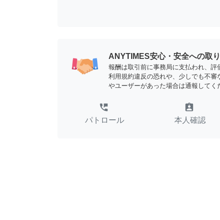
ANYTIMES安心・安全への取
報酬は取引前に事務局に支払われ、評
利用規約違反の恐れや、少しでも不審
やユーザーがあった場合は通報してく
perm_phone_msg
assignment_ind
パトロール
本人確認