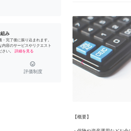
り組み
価・完了後に振り込まれます。
な内容のサービスやリクエスト
ださい。
詳細を見る
arrow_back_ios
tag_faces
Previous
評価制度
【概要】
・保険や資産運用などお金