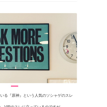
arrow_forward_ios
Next
している『原神』という人気のソシャゲのスレ
や、VIPのスレに立っているのですが、