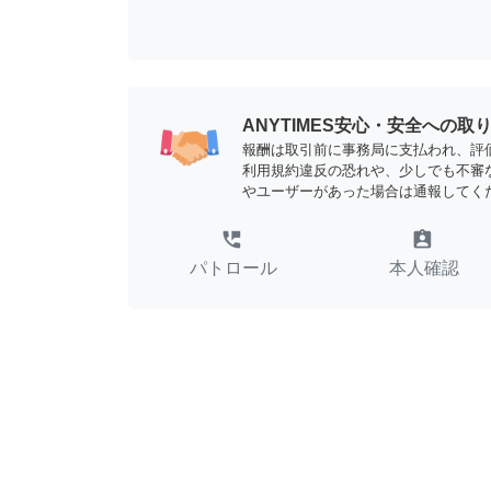
ANYTIMES安心・安全への取
報酬は取引前に事務局に支払われ、評
利用規約違反の恐れや、少しでも不審
やユーザーがあった場合は通報してく
perm_phone_msg
assignment_ind
パトロール
本人確認