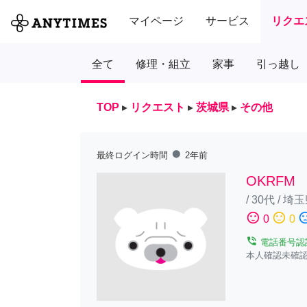
マイページ
サービス
リクエ
全て
修理・組立
家事
引っ越し
TOP
▸
リクエスト
▸
茨城県
▸
その他
fiber_manual_record
最終ログイン時間
2年前
OKRFM
/
30代
/
埼玉
sentiment_satisfied
sentiment_neutral
sentiment_diss
0
0
phone_in_talk
電話番号認
本人確認未確