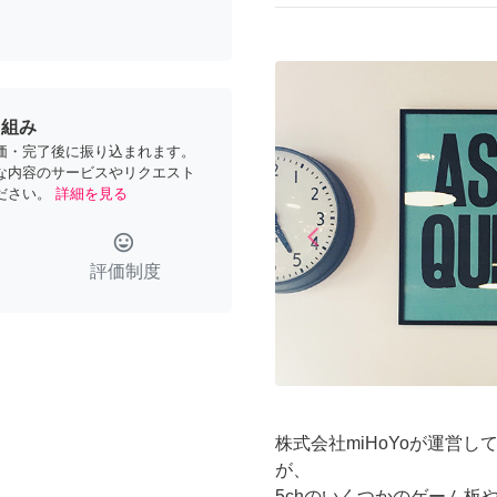
り組み
価・完了後に振り込まれます。
な内容のサービスやリクエスト
ださい。
詳細を見る
arrow_back_ios
tag_faces
Previous
評価制度
株式会社miHoYoが運営
が、
5chのいくつかのゲーム板