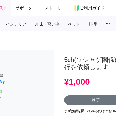
スト
サポーター
ストーリー
ご利用ガイド
more_horiz
インテリア
趣味・習い事
ペット
料理
5ch(ソシャゲ関
行を依頼します
県
¥1,000
atisfied
0
証
認
終了
まずは話を聞いてみるだけでもOK