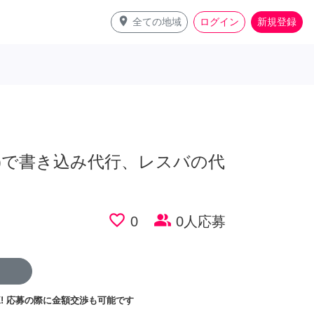
place
全ての地域
ログイン
新規登録
係)で書き込み代行、レスバの代
favorite_border
people_alt
0
0人応募
!
応募の際に金額交渉も可能です