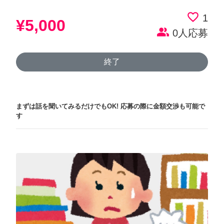
favorite_border
1
¥5,000
people_alt
0人応募
終了
まずは話を聞いてみるだけでもOK!
応募の際に金額交渉も可能で
す