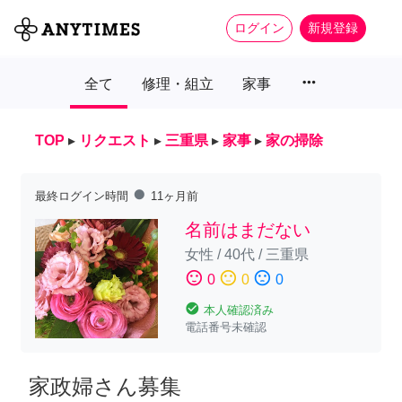
ログイン
新規登録
more_horiz
全て
修理・組立
家事
TOP
▸
リクエスト
▸
三重県
▸
家事
▸
家の掃除
fiber_manual_record
最終ログイン時間
11ヶ月前
名前はまだない
女性
/
40代
/
三重県
sentiment_satisfied
sentiment_neutral
sentiment_dissatisfied
0
0
0
check_circle
本人確認済み
電話番号未確認
家政婦さん募集