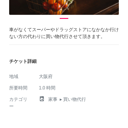
車がなくてスーパーやドラッグストアになかなか行け
ない方の代わりに買い物代行させて頂きます。
チケット詳細
地域
大阪府
所要時間
1.0
時間
local_laundry_service
カテゴリ
家事
▸ 買い物代行
ー