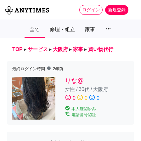
ログイン
新規登録
more_horiz
全て
修理・組立
家事
TOP
▸
サービス
▸
大阪府
▸
家事
▸
買い物代行
fiber_manual_record
最終ログイン時間
2年前
りな@
女性
/
30代
/
大阪府
sentiment_satisfied
sentiment_neutral
sentiment_dissatisfied
0
0
0
check_circle
本人確認済み
phone_in_talk
電話番号認証