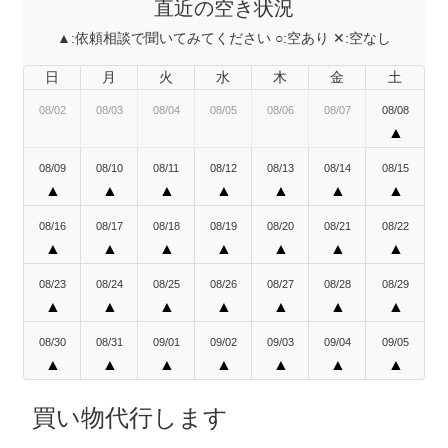
直近の空き状況
▲:
依頼相談で聞いてみてください
○:
空あり
✕:
空なし
日
月
火
水
木
金
土
08/02
08/03
08/04
08/05
08/06
08/07
08/08
▲
08/09
08/10
08/11
08/12
08/13
08/14
08/15
▲
▲
▲
▲
▲
▲
▲
08/16
08/17
08/18
08/19
08/20
08/21
08/22
▲
▲
▲
▲
▲
▲
▲
08/23
08/24
08/25
08/26
08/27
08/28
08/29
▲
▲
▲
▲
▲
▲
▲
08/30
08/31
09/01
09/02
09/03
09/04
09/05
▲
▲
▲
▲
▲
▲
▲
買い物代行します