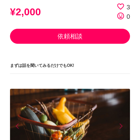
favorite_border
3
¥2,000
tag_faces
0
依頼相談
まずは話を聞いてみるだけでもOK!
arrow_back_ios
arrow_forward_ios
Previous
Next