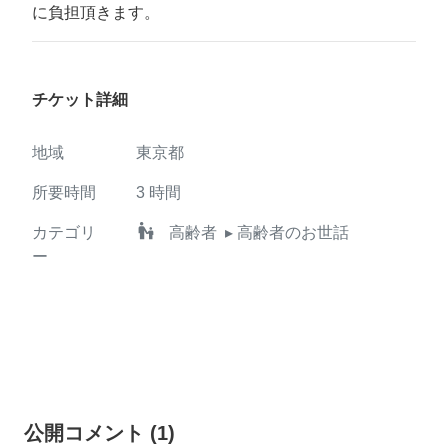
に負担頂きます。
チケット詳細
地域
東京都
所要時間
3
時間
escalator_warning
カテゴリ
高齢者
▸ 高齢者のお世話
ー
公開コメント
(
1
)