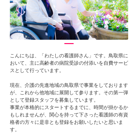
arrow_back_ios
arrow_forward_ios
Previous
Next
こんにちは、「わたしの看護師さん」です。鳥取県に
おいて、主に高齢者の病院受診の付添いを自費サービ
スとして行っています。
現在、介護の先進地域の鳥取県で事業をしております
が、これから他地域に展開して参ります。その第一弾
として登録スタッフを募集しています。
事業が本格的にスタートするまでに、時間が掛かるか
もしれませんが、関心を持って下さった看護師の有資
格者の方々に是非とも登録をお願いしたいと思いま
す。