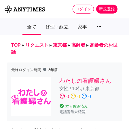
ログイン
新規登録
more_horiz
全て
修理・組立
家事
TOP
▸
リクエスト
▸
東京都
▸
高齢者
▸
高齢者のお世
話
fiber_manual_record
最終ログイン時間
8年前
わたしの看護婦さん
女性
/
10代
/
東京都
sentiment_satisfied
sentiment_neutral
sentiment_dissatisfied
0
0
0
check_circle
本人確認済み
電話番号未確認