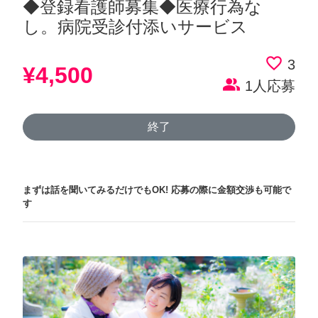
◆登録看護師募集◆医療行為な
し。病院受診付添いサービス
favorite_border
3
¥4,500
people_alt
1人応募
終了
まずは話を聞いてみるだけでもOK!
応募の際に金額交渉も可能で
す