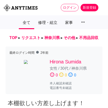
ログイン
新規登録
more_horiz
全て
修理・組立
家事
TOP
▸
リクエスト
▸
神奈川県
▸
その他
▸
不用品回収
fiber_manual_record
最終ログイン時間
2年前
Hirona Sumida
女性
/
30代
/
神奈川県
sentiment_satisfied
sentiment_neutral
sentiment_dissatisfied
0
0
0
本人確認未確認
電話番号未確認
本棚欲しい方差し上げます！