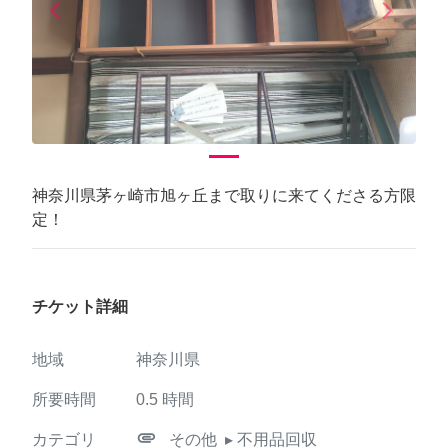
arrow_back_ios
arrow_forward_ios
Previous
Next
神奈川県茅ヶ崎市旭ヶ丘まで取りに来てくださる方限
定！
チケット詳細
地域
神奈川県
所要時間
0.5
時間
attachment
カテゴリ
その他
▸ 不用品回収