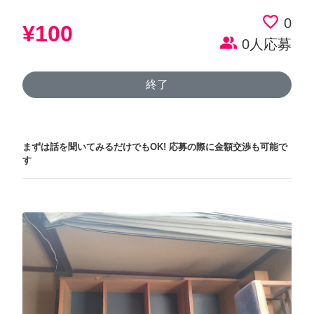
favorite_border
0
¥100
people_alt
0人応募
終了
まずは話を聞いてみるだけでもOK!
応募の際に金額交渉も可能で
す