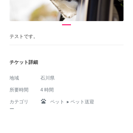
テストです。
チケット詳細
地域
石川県
所要時間
4
時間
pets
カテゴリ
ペット
▸ ペット送迎
ー