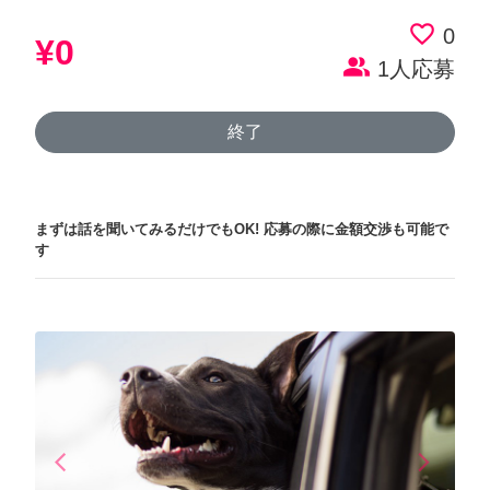
favorite_border
0
¥0
people_alt
1人応募
終了
まずは話を聞いてみるだけでもOK!
応募の際に金額交渉も可能で
す
arrow_back_ios
arrow_forward_ios
Previous
Next