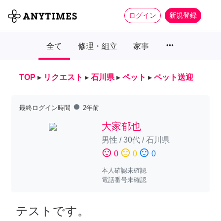
ログイン
新規登録
more_horiz
全て
修理・組立
家事
TOP
▸
リクエスト
▸
石川県
▸
ペット
▸
ペット送迎
fiber_manual_record
最終ログイン時間
2年前
大家郁也
男性
/
30代
/
石川県
sentiment_satisfied
sentiment_neutral
sentiment_dissatisfied
0
0
0
本人確認未確認
電話番号未確認
テストです。