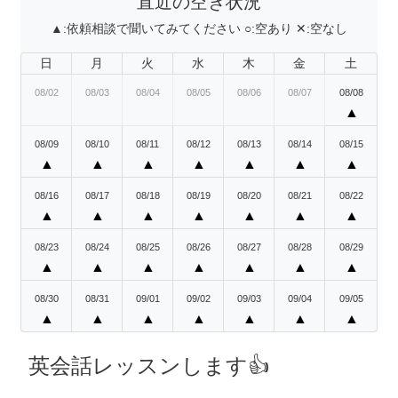
直近の空き状況
▲:
依頼相談で聞いてみてください
○:
空あり
✕:
空なし
日
月
火
水
木
金
土
08/02
08/03
08/04
08/05
08/06
08/07
08/08
▲
08/09
08/10
08/11
08/12
08/13
08/14
08/15
▲
▲
▲
▲
▲
▲
▲
08/16
08/17
08/18
08/19
08/20
08/21
08/22
▲
▲
▲
▲
▲
▲
▲
08/23
08/24
08/25
08/26
08/27
08/28
08/29
▲
▲
▲
▲
▲
▲
▲
08/30
08/31
09/01
09/02
09/03
09/04
09/05
▲
▲
▲
▲
▲
▲
▲
英会話レッスンします👍