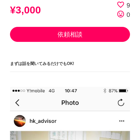
favorite_border
9
¥3,000
tag_faces
0
依頼相談
まずは話を聞いてみるだけでもOK!