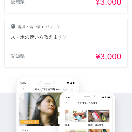
¥3,000
愛知県
class
趣味・習い事
▸ パソコン
スマホの使い方教えます✨
¥3,000
愛知県