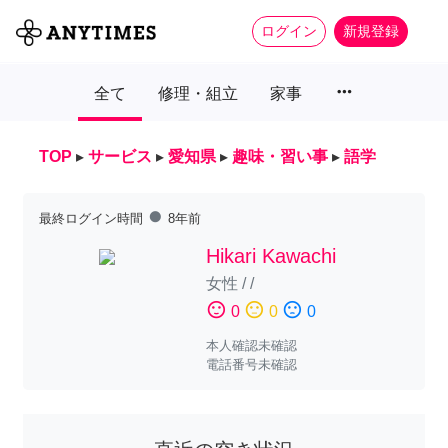
ログイン
新規登録
more_horiz
全て
修理・組立
家事
TOP
▸
サービス
▸
愛知県
▸
趣味・習い事
▸
語学
fiber_manual_record
最終ログイン時間
8年前
Hikari Kawachi
女性
/
/
sentiment_satisfied
sentiment_neutral
sentiment_dissatisfied
0
0
0
本人確認未確認
電話番号未確認