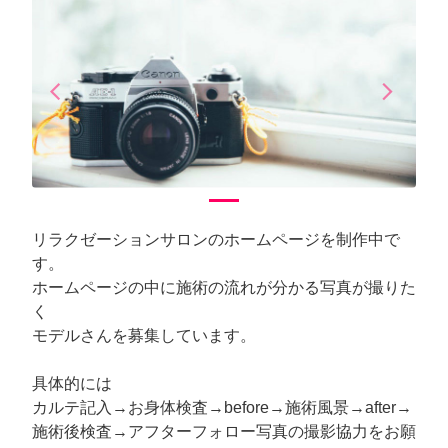
arrow_back_ios
arrow_forward_ios
Previous
Next
リラクゼーションサロンのホームページを制作中で
す。
ホームページの中に施術の流れが分かる写真が撮りた
く
モデルさんを募集しています。
具体的には
カルテ記入→お身体検査→before→施術風景→after→
施術後検査→アフターフォロー写真の撮影協力をお願