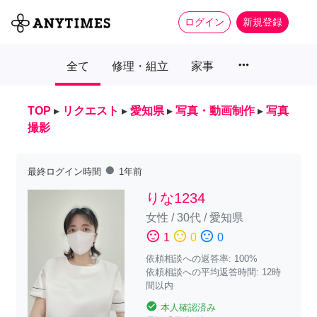
ログイン
新規登録
more_horiz
全て
修理・組立
家事
TOP
▸
リクエスト
▸
愛知県
▸
写真・動画制作
▸
写真
撮影
fiber_manual_record
最終ログイン時間
1年前
りな1234
女性
/
30代
/
愛知県
sentiment_satisfied
sentiment_neutral
sentiment_dissatisfied
1
0
0
依頼相談への返答率: 100%
依頼相談への平均返答時間: 12時
間以内
check_circle
本人確認済み