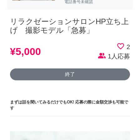
電話番号未確認
リラクゼーションサロンHP立ち上
げ 撮影モデル「急募」
favorite_border
2
¥5,000
people_alt
1人応募
終了
まずは話を聞いてみるだけでもOK!
応募の際に金額交渉も可能で
す