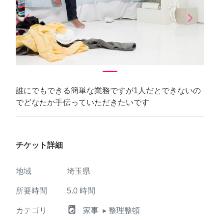
arrow_back_ios
arrow_forward_ios
Previous
Next
誰にでもできる簡単な業務ですが1人だとできないの
でどなたか手伝っていただきたいです
チケット詳細
地域
埼玉県
所要時間
5.0
時間
local_laundry_service
カテゴリ
家事
▸ 整理整頓