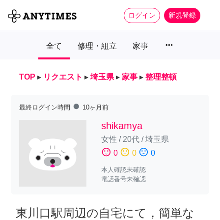
ログイン
新規登録
more_horiz
全て
修理・組立
家事
TOP
▸
リクエスト
▸
埼玉県
▸
家事
▸
整理整頓
fiber_manual_record
最終ログイン時間
10ヶ月前
shikamya
女性
/
20代
/
埼玉県
sentiment_satisfied
sentiment_neutral
sentiment_dissatisfied
0
0
0
本人確認未確認
電話番号未確認
東川口駅周辺の自宅にて，簡単な