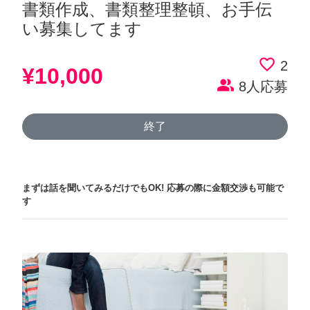
書類作成、書類整理整頓、お手伝
い募集してます
favorite_border
2
¥10,000
people_alt
8人応募
終了
まずは話を聞いてみるだけでもOK!
応募の際に金額交渉も可能で
す