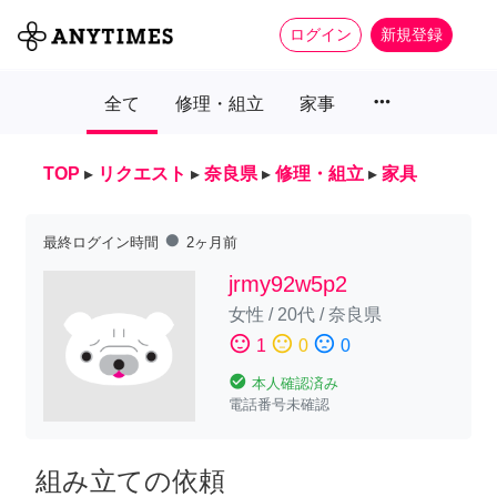
ログイン
新規登録
more_horiz
全て
修理・組立
家事
TOP
▸
リクエスト
▸
奈良県
▸
修理・組立
▸
家具
fiber_manual_record
最終ログイン時間
2ヶ月前
jrmy92w5p2
女性
/
20代
/
奈良県
sentiment_satisfied
sentiment_neutral
sentiment_dissatisfied
1
0
0
check_circle
本人確認済み
電話番号未確認
組み立ての依頼