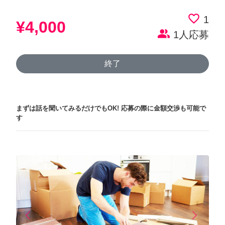
favorite_border
1
¥4,000
people_alt
1人応募
終了
まずは話を聞いてみるだけでもOK!
応募の際に金額交渉も可能で
す
arrow_back_ios
arrow_forward_ios
Previous
Next