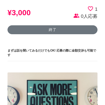
favorite_border
1
¥3,000
people_alt
0人応募
終了
まずは話を聞いてみるだけでもOK!
応募の際に金額交渉も可能で
す
arrow_back_ios
arrow_forward_ios
Previous
Next