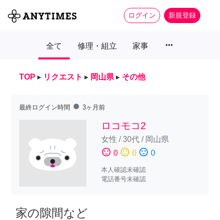
ログイン
新規登録
more_horiz
全て
修理・組立
家事
TOP
▸
リクエスト
▸
岡山県
▸
その他
fiber_manual_record
最終ログイン時間
3ヶ月前
ロコモコ2
女性
/
30代
/
岡山県
sentiment_satisfied
sentiment_neutral
sentiment_dissatisfied
0
0
0
本人確認未確認
電話番号未確認
家の隙間など