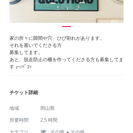
家の所々に隙間や穴、ひび割れがあります。
それを塞いでくださる方
募集してます。
あと、脱走防止の柵を作ってくださる方も募集してま
す┏○ﾍﾟｺｯ
チケット詳細
地域
岡山県
所要時間
2.5
時間
attachment
カテゴリ
その他
▸ その他