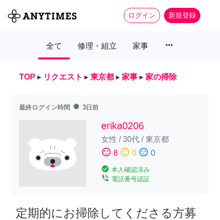
ログイン
新規登録
more_horiz
全て
修理・組立
家事
TOP
▸
リクエスト
▸
東京都
▸
家事
▸
家の掃除
fiber_manual_record
最終ログイン時間
3日前
erika0206
女性
/
30代
/
東京都
sentiment_satisfied
sentiment_neutral
sentiment_dissatisfied
8
0
0
check_circle
本人確認済み
phone_in_talk
電話番号認証
定期的にお掃除してくださる方募