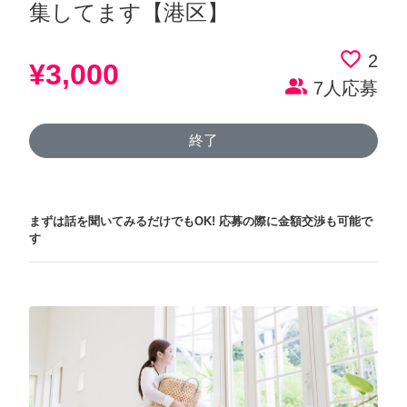
集してます【港区】
favorite_border
2
¥3,000
people_alt
7人応募
終了
まずは話を聞いてみるだけでもOK!
応募の際に金額交渉も可能で
す