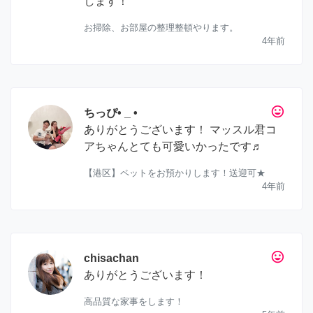
します！
お掃除、お部屋の整理整頓やります。
4年前
tag_faces
ちっぴ• _ •
ありがとうございます！ マッスル君コ
アちゃんとても可愛いかったです♬
【港区】ペットをお預かりします！送迎可★
4年前
tag_faces
chisachan
ありがとうございます！
高品質な家事をします！