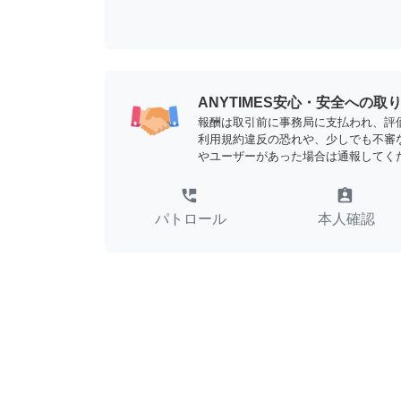
ANYTIMES安心・安全への取
報酬は取引前に事務局に支払われ、評
利用規約違反の恐れや、少しでも不審
やユーザーがあった場合は通報してく
perm_phone_msg
assignment_ind
パトロール
本人確認