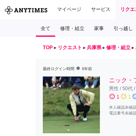
マイページ
サービス
リクエ
全て
修理・組立
家事
引っ越し
TOP
▸
リクエスト
▸
兵庫県
▸
修理・組立
▸
fiber_manual_record
最終ログイン時間
6年前
ニック・
男性
/
50代
sentiment_satisfied
sentiment_neutral
sentiment_diss
1
1
本人確認未確
電話番号未確