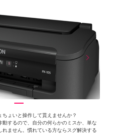
arrow_forward_ios
Next
ょちょいと操作して貰えませんか？
作動するので、自分の何らかのミスか、単な
しれません。慣れている方ならスグ解決する