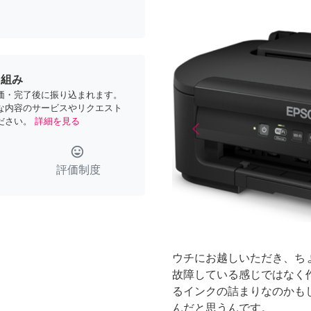
り組み
価・完了後に振り込まれます。
な内容のサービスやリクエスト
ださい。
詳細を見る
arrow_back_ios
Previous
tag_faces
評価制度
ウチにお越しいただき、ち
故障している感じではなく
るインクの詰まりなのかも
んだと思うんです。