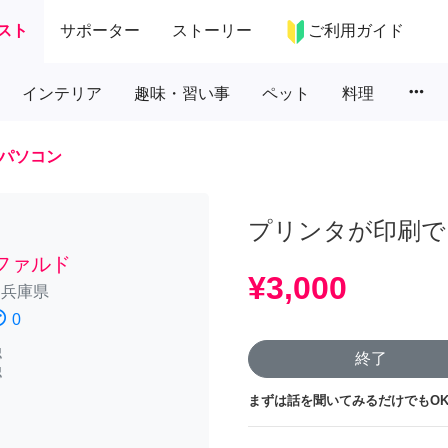
スト
サポーター
ストーリー
ご利用ガイド
more_horiz
インテリア
趣味・習い事
ペット
料理
パソコン
プリンタが印刷で
ファルド
¥3,000
/
兵庫県
atisfied
0
認
終了
認
まずは話を聞いてみるだけでもOK