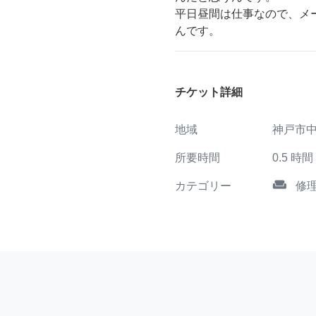
平日昼間は仕事なので、メ
んです。
チケット詳細
地域
神戸市
所要時間
0.5
時間
weekend
カテゴリー
修