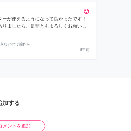
tag_faces
ターが使えるようになって良かったです！
ありましたら、是非ともよろしくお願いし
きないので操作を
8年前
追加する
コメントを追加