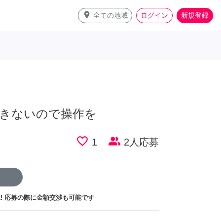
place
全ての地域
ログイン
新規登録
きないので操作を
favorite_border
people_alt
1
2人応募
!
応募の際に金額交渉も可能です