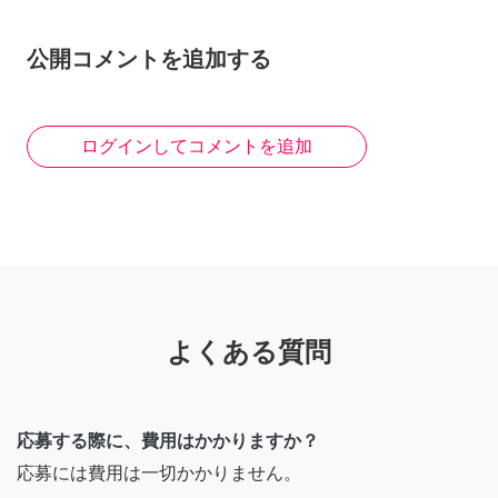
一度ご連絡下さい！ 中島
公開コメントを追加する
8年前
kabongo
ログインしてコメントを追加
こんにちは。こちらは現在
募集中でしょうか。長野県
在住です。エリアなど教え
ていただけますか？
8年前
よくある質問
りょうたんたん
応募する際に、費用はかかりますか？
夜分に失礼します。日曜日
応募には費用は一切かかりません。
のみ対応可能です