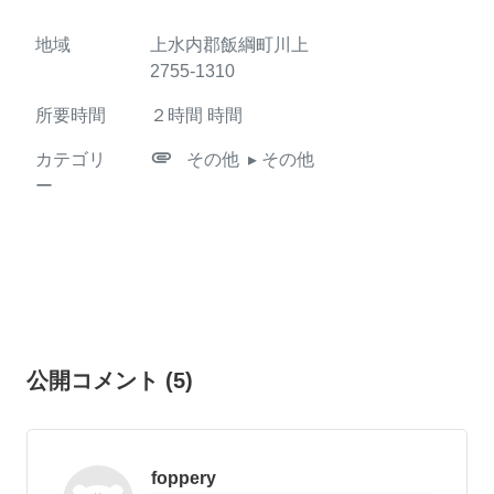
地域
上水内郡飯綱町川上
2755-1310
所要時間
２時間
時間
attachment
カテゴリ
その他
▸ その他
ー
公開コメント
(
5
)
foppery