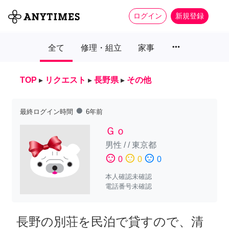
ログイン
新規登録
more_horiz
全て
修理・組立
家事
TOP
▸
リクエスト
▸
長野県
▸
その他
fiber_manual_record
最終ログイン時間
6年前
Ｇｏ
男性
/
/
東京都
sentiment_satisfied
sentiment_neutral
sentiment_dissatisfied
0
0
0
本人確認未確認
電話番号未確認
長野の別荘を民泊で貸すので、清