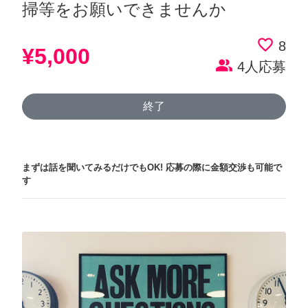
掃等をお願いできませんか
favorite_border
8
¥5,000
people_alt
4人応募
終了
まずは話を聞いてみるだけでもOK!
応募の際に金額交渉も可能で
す