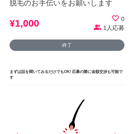
脱毛のお手伝いをお願いします
favorite_border
0
¥1,000
people_alt
1人応募
終了
まずは話を聞いてみるだけでもOK!
応募の際に金額交渉も可能で
す