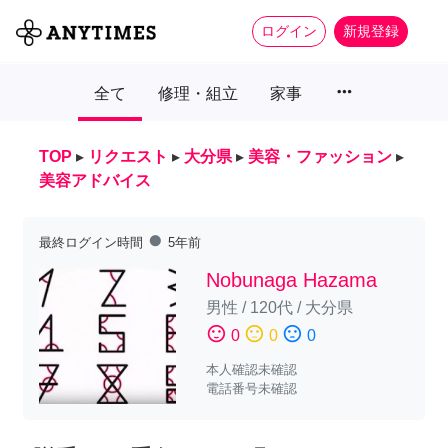
ログイン
新規登録
more_horiz
全て
修理・組立
家事
TOP
▸
リクエスト
▸
大分県
▸
美容・ファッション
▸
美容アドバイス
fiber_manual_record
最終ログイン時間
5年前
Nobunaga Hazama
男性
/
120代
/
大分県
sentiment_satisfied
sentiment_neutral
sentiment_dissatisfied
0
0
0
本人確認未確認
電話番号未確認