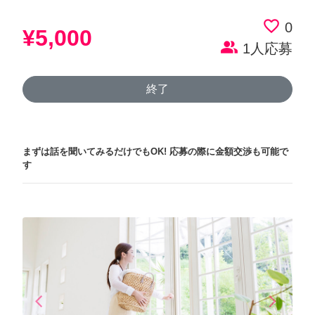
favorite_border
0
¥5,000
people_alt
1人応募
終了
まずは話を聞いてみるだけでもOK!
応募の際に金額交渉も可能で
す
arrow_back_ios
arrow_forward_ios
Previous
Next