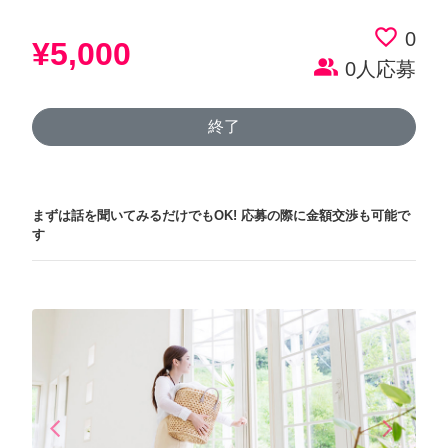
favorite_border
0
¥5,000
people_alt
0人応募
終了
まずは話を聞いてみるだけでもOK!
応募の際に金額交渉も可能で
す
arrow_back_ios
arrow_forward_ios
Previous
Next