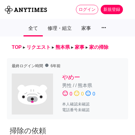
ログイン
新規登録
more_horiz
全て
修理・組立
家事
TOP
▸
リクエスト
▸
熊本県
▸
家事
▸
家の掃除
fiber_manual_record
最終ログイン時間
6年前
やめー
男性
/
/
熊本県
sentiment_satisfied
sentiment_neutral
sentiment_dissatisfied
0
0
0
本人確認未確認
電話番号未確認
掃除の依頼