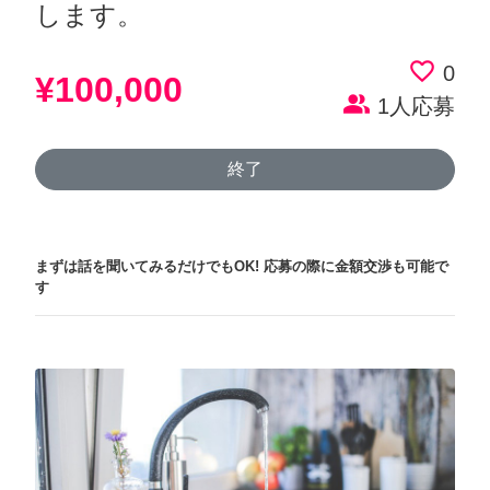
します。
favorite_border
0
¥100,000
people_alt
1人応募
終了
まずは話を聞いてみるだけでもOK!
応募の際に金額交渉も可能で
す