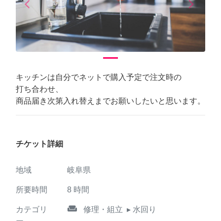
arrow_back_ios
arrow_forward_ios
Previous
Next
キッチンは自分でネットで購入予定で注文時の
打ち合わせ、
商品届き次第入れ替えまでお願いしたいと思います。
チケット詳細
地域
岐阜県
所要時間
8
時間
weekend
カテゴリ
修理・組立
▸ 水回り