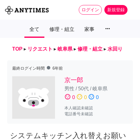
ログイン
新規登録
more_horiz
全て
修理・組立
家事
TOP
▸
リクエスト
▸
岐阜県
▸
修理・組立
▸
水回り
fiber_manual_record
最終ログイン時間
6年前
京一郎
男性
/
50代
/
岐阜県
sentiment_satisfied
sentiment_neutral
sentiment_dissatisfied
0
0
0
本人確認未確認
電話番号未確認
システムキッチン入れ替えお願い