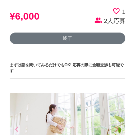
favorite_border
1
¥6,000
people_alt
2人応募
終了
まずは話を聞いてみるだけでもOK!
応募の際に金額交渉も可能で
す
arrow_back_ios
arrow_forward_ios
Previous
Next