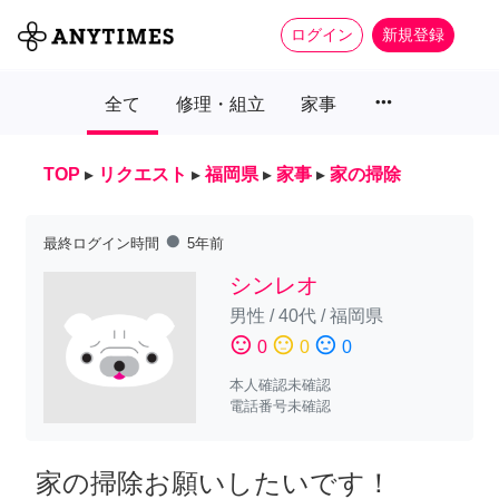
ログイン
新規登録
more_horiz
全て
修理・組立
家事
TOP
▸
リクエスト
▸
福岡県
▸
家事
▸
家の掃除
fiber_manual_record
最終ログイン時間
5年前
シンレオ
男性
/
40代
/
福岡県
sentiment_satisfied
sentiment_neutral
sentiment_dissatisfied
0
0
0
本人確認未確認
電話番号未確認
家の掃除お願いしたいです！