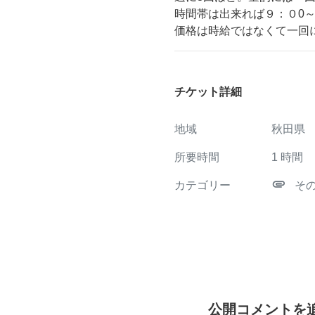
時間帯は出来れば９：０0
価格は時給ではなくて一回
チケット詳細
地域
秋田県
所要時間
1
時間
attachment
カテゴリー
そ
公開コメントを