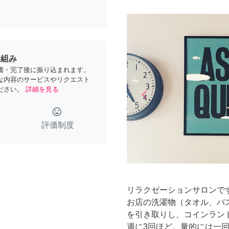
り組み
価・完了後に振り込まれます。
な内容のサービスやリクエスト
ださい。
詳細を見る
arrow_back_ios
Previous
tag_faces
評価制度
リラクゼーションサロンで
お店の洗濯物（タオル、バス
を引き取りし、コインラン
週に3回ほど。量的には一