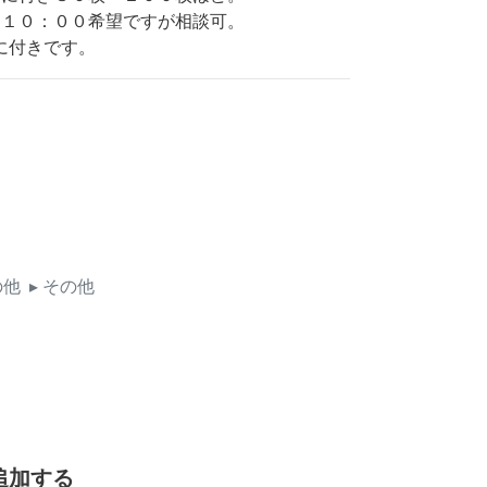
～１０：００希望ですが相談可。
に付きです。
の他
▸ その他
追加する