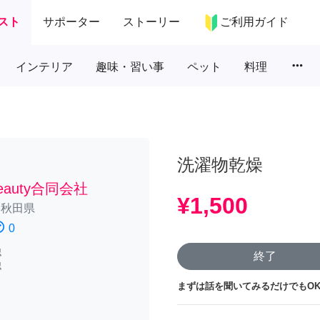
スト
サポーター
ストーリー
ご利用ガイド
more_horiz
インテリア
趣味・習い事
ペット
料理
洗濯物乾燥
Beauty合同会社
¥1,500
/
秋田県
atisfied
0
認
終了
認
まずは話を聞いてみるだけでもOK