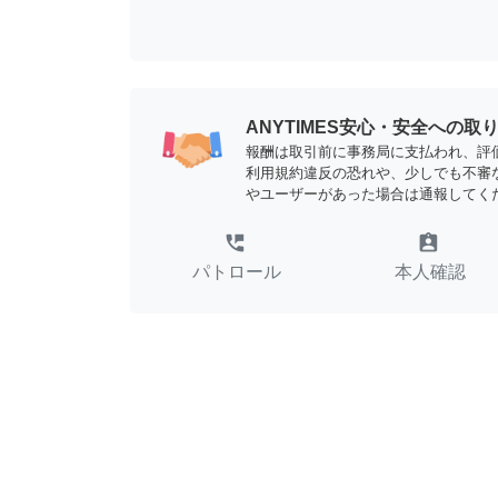
ANYTIMES安心・安全への取
報酬は取引前に事務局に支払われ、評
利用規約違反の恐れや、少しでも不審
やユーザーがあった場合は通報してく
perm_phone_msg
assignment_ind
パトロール
本人確認