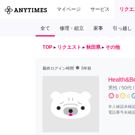
マイページ
サービス
リクエ
全て
修理・組立
家事
引っ越し
TOP
▸
リクエスト
▸
秋田県
▸
その他
fiber_manual_record
最終ログイン時間
5年前
Health&
男性
/
50代
sentiment_satisfied
sentiment_neutral
sentiment_diss
0
0
本人確認未確
電話番号未確