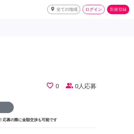
place
全ての地域
ログイン
新規登録
favorite_border
people_alt
0
0人応募
!
応募の際に金額交渉も可能です