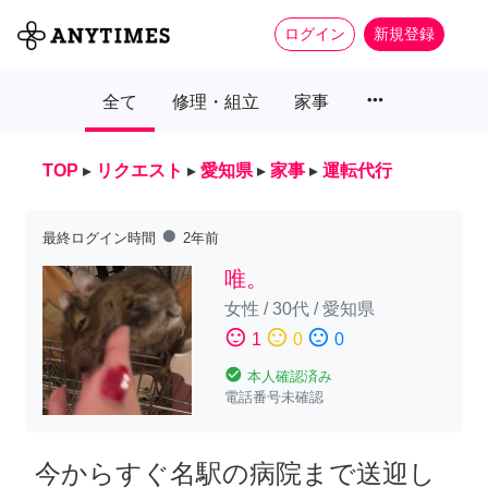
ログイン
新規登録
more_horiz
全て
修理・組立
家事
TOP
▸
リクエスト
▸
愛知県
▸
家事
▸
運転代行
fiber_manual_record
最終ログイン時間
2年前
唯。
女性
/
30代
/
愛知県
sentiment_satisfied
sentiment_neutral
sentiment_dissatisfied
1
0
0
check_circle
本人確認済み
電話番号未確認
今からすぐ名駅の病院まで送迎し