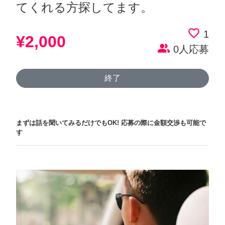
てくれる方探してます。
favorite_border
1
¥2,000
people_alt
0人応募
終了
まずは話を聞いてみるだけでもOK!
応募の際に金額交渉も可能で
す