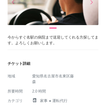
arrow_back_ios
arrow_forward_ios
Previous
Next
今からすぐ名駅の病院まで送迎してくれる方探してま
す。よろしくお願いします。
チケット詳細
地域
愛知県名古屋市名東区藤
森
所要時間
2.0
時間
local_laundry_service
カテゴリ
家事
▸ 運転代行