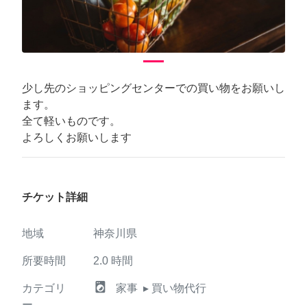
少し先のショッピングセンターでの買い物をお願いし
ます。
全て軽いものです。
よろしくお願いします
チケット詳細
地域
神奈川県
所要時間
2.0
時間
local_laundry_service
カテゴリ
家事
▸ 買い物代行
ー