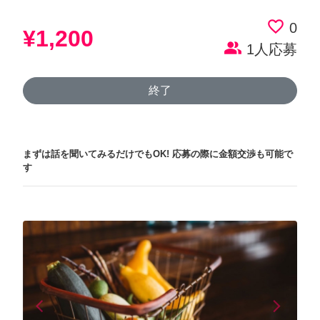
favorite_border
0
¥1,200
people_alt
1人応募
終了
まずは話を聞いてみるだけでもOK!
応募の際に金額交渉も可能で
す
arrow_back_ios
arrow_forward_ios
Previous
Next