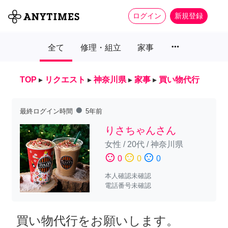
ログイン
新規登録
more_horiz
全て
修理・組立
家事
TOP
▸
リクエスト
▸
神奈川県
▸
家事
▸
買い物代行
fiber_manual_record
最終ログイン時間
5年前
りさちゃんさん
女性
/
20代
/
神奈川県
sentiment_satisfied
sentiment_neutral
sentiment_dissatisfied
0
0
0
本人確認未確認
電話番号未確認
買い物代行をお願いします。