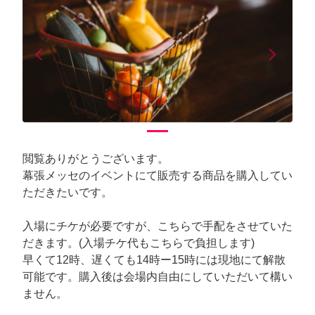
arrow_back_ios
arrow_forward_ios
Previous
Next
閲覧ありがとうございます。
幕張メッセのイベントにて販売する商品を購入してい
ただきたいです。
入場にチケが必要ですが、こちらで手配をさせていた
だきます。(入場チケ代もこちらで負担します)
早くて12時、遅くても14時ー15時には現地にて解散
可能です。購入後は会場内自由にしていただいて構い
ません。