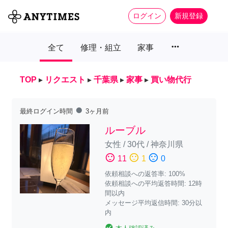
ログイン
新規登録
more_horiz
全て
修理・組立
家事
TOP
▸
リクエスト
▸
千葉県
▸
家事
▸
買い物代行
fiber_manual_record
最終ログイン時間
3ヶ月前
ルーブル
女性
/
30代
/
神奈川県
sentiment_satisfied
sentiment_neutral
sentiment_dissatisfied
11
1
0
依頼相談への返答率: 100%
依頼相談への平均返答時間: 12時
間以内
メッセージ平均返信時間: 30分以
内
check_circle