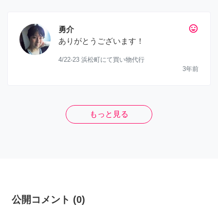
tag_faces
勇介
ありがとうございます！
4/22-23 浜松町にて買い物代行
3年前
もっと見る
公開コメント
(
0
)