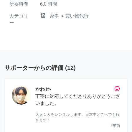
所要時間
6.0
時間
local_laundry_service
カテゴリ
家事
▸ 買い物代行
ー
サポーターからの評価
(
12
)
tag_faces
かわせ-
丁寧に対応してくださりありがとうござ
いました。
大人１人をレンタルします。日本中どこへでも行
きます！
2年前