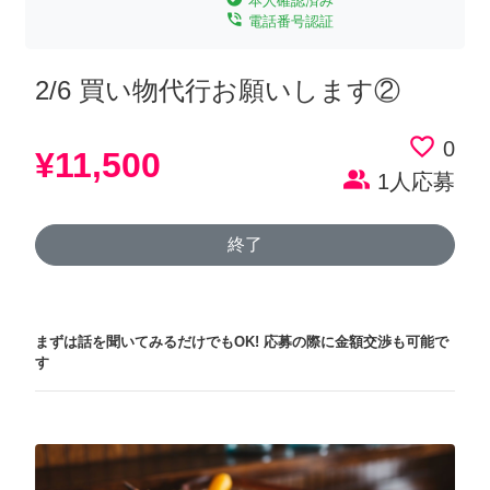
本人確認済み
phone_in_talk
電話番号認証
2/6 買い物代行お願いします②
favorite_border
0
¥11,500
people_alt
1人応募
終了
まずは話を聞いてみるだけでもOK!
応募の際に金額交渉も可能で
す