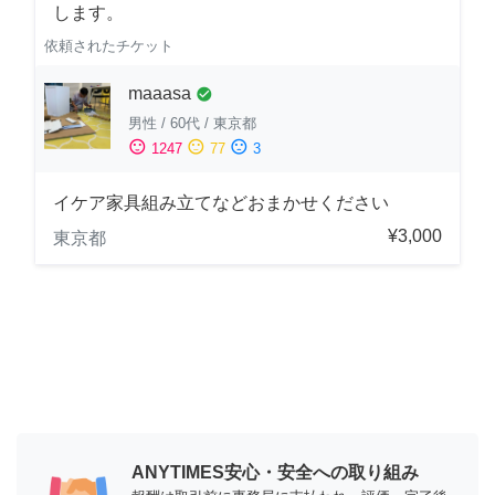
します。
依頼されたチケット
maaasa
check_circle
男性
/
60代
/
東京都
sentiment_satisfied
sentiment_neutral
sentiment_dissatisfied
1247
77
3
イケア家具組み立てなどおまかせください
¥3,000
東京都
ANYTIMES安心・安全への取り組み