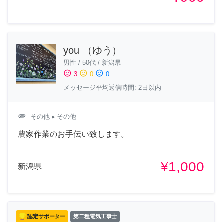
you （ゆう）
男性
/
50代
/
新潟県
sentiment_satisfied
sentiment_neutral
sentiment_dissatisfied
3
0
0
メッセージ平均返信時間: 2日以内
attachment
その他
▸ その他
農家作業のお手伝い致します。
¥1,000
新潟県
認定サポーター
第二種電気工事士