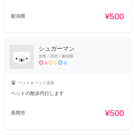
¥500
新潟県
シュガーマン
女性
/
20代
/
新潟県
sentiment_satisfied
sentiment_neutral
sentiment_dissatisfied
0
0
0
pets
ペット
▸ ペット送迎
ペットの散歩代行します
¥500
長岡市