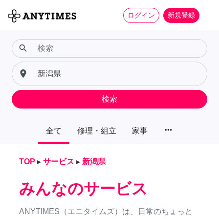
ログイン
新規登録
search
place
検索
more_horiz
全て
修理・組立
家事
TOP
▸
サービス
▸
新潟県
みんなのサービス
ANYTIMES（エニタイムズ）は、日常のちょっと