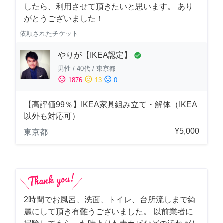
したら、利用させて頂きたいと思います。 あり
がとうございました！
依頼されたチケット
やりが【IKEA認定】
check_circle
男性
/
40代
/
東京都
sentiment_satisfied
sentiment_neutral
sentiment_dissatisfied
1876
13
0
【高評価99％】IKEA家具組み立て・解体（IKEA
以外も対応可）
¥5,000
東京都
2時間でお風呂、洗面、トイレ、台所流しまで綺
麗にして頂き有難うございました。 以前業者に