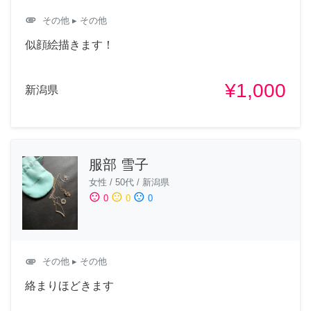
attachment
その他
▸ その他
似顔絵描きます！
¥1,000
新潟県
服部 雪子
女性
/
50代
/
新潟県
sentiment_satisfied
sentiment_neutral
sentiment_dissatisfied
0
0
0
attachment
その他
▸ その他
絡まりほどきます