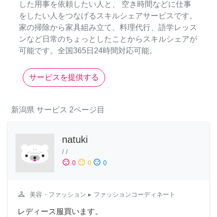
した用事を依頼したい人と、 空き時間などに仕事
をしたい人をつなげるスキルシェアサービスです。
家の掃除から家具組み立て、料理代行、語学レッス
ンなど日常のちょっとしたことからスキルシェアが
可能です。全国365日24時間対応可能。
サービスを提供する
新潟県
サービス
2ページ目
natuki
/
/
sentiment_satisfied
sentiment_neutral
sentiment_dissatisfied
0
0
0
checkroom
美容・ファッション
▸ ファッションコーディネート
レディース服買います。