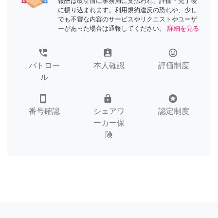
報酬は取引前に事務局に支払われ、評価・完了後
に振り込まれます。利用規約違反の恐れや、少し
でも不審な内容のサービスやリクエストやユーザ
ーがあった場合は通報してください。
詳細を見る
perm_phone_msg
assignment_ind
tag_faces
パトロー
本人確認
評価制度
ル
smartphone
lock
stars
番号確認
シェアワ
認定制度
ーカー保
険