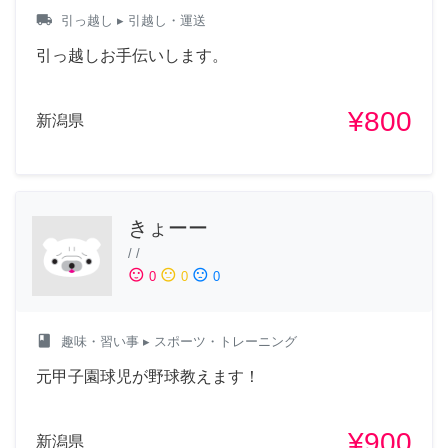
local_shipping
引っ越し
▸ 引越し・運送
引っ越しお手伝いします。
¥800
新潟県
きょーー
/
/
sentiment_satisfied
sentiment_neutral
sentiment_dissatisfied
0
0
0
class
趣味・習い事
▸ スポーツ・トレーニング
元甲子園球児が野球教えます！
¥900
新潟県