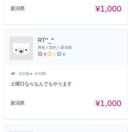
¥1,000
新潟県
RT^_^
男性
/
30代
/
新潟県
sentiment_satisfied
sentiment_neutral
sentiment_dissatisfied
0
0
0
attachment
その他
▸ その他
土曜日ならなんでもやります
¥1,000
新潟県