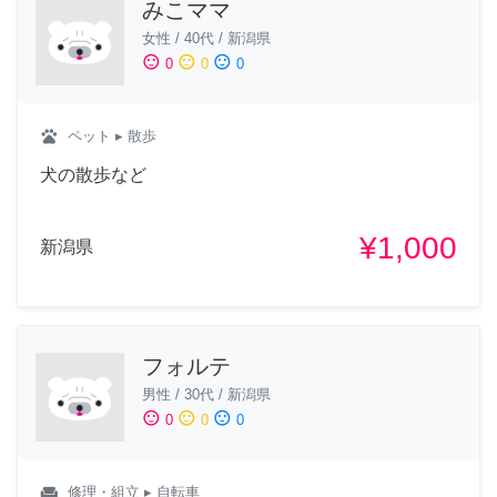
みこママ
女性
/
40代
/
新潟県
sentiment_satisfied
sentiment_neutral
sentiment_dissatisfied
0
0
0
pets
ペット
▸ 散歩
犬の散歩など
¥1,000
新潟県
フォルテ
男性
/
30代
/
新潟県
sentiment_satisfied
sentiment_neutral
sentiment_dissatisfied
0
0
0
weekend
修理・組立
▸ 自転車