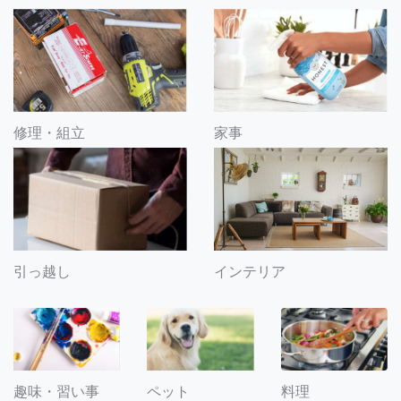
修理・組立
家事
引っ越し
インテリア
趣味・習い事
ペット
料理