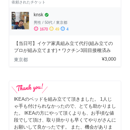
依頼されたチケット
knsk
check_circle
男性
/
50代
/
東京都
sentiment_satisfied
sentiment_neutral
sentiment_dissatisfied
1670
49
4
【当日可】イケア家具組み立て代行(組み立ての
プロが組み立てます)＊ワクチン3回目接種済み
¥3,000
東京都
IKEAのベッドを組み立てて頂きました。 1人じ
ゃ手も付けられなかったので、とても助かりまし
た。 IKEAの方にやって頂くよりも、お手頃な値
段でして頂け、取り掛かりも早くてやりがさんに
お願いして良かったです。 また、機会がありま