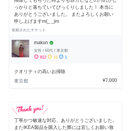
掃除してもらった時よりも赤カビなどの汚れがし
っかりと落ちていてびっくりしました！ 本当に
ありがとうございました。 またよろしくお願い
申し上げますm(_ _)m
依頼されたチケット
makon
check_circle
女性
/
60代
/
東京都
sentiment_satisfied
sentiment_neutral
sentiment_dissatisfied
812
16
1
クオリティの高いお掃除
¥7,000
東京都
丁寧かつ敏速な対応、ありがとうございました。
またIKEA製品を購入した際には宜しくお願い致