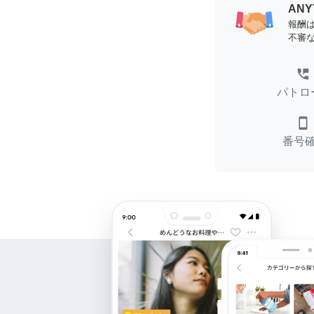
AN
報酬
不審
perm_phone_msg
パトロ
smartphone
番号