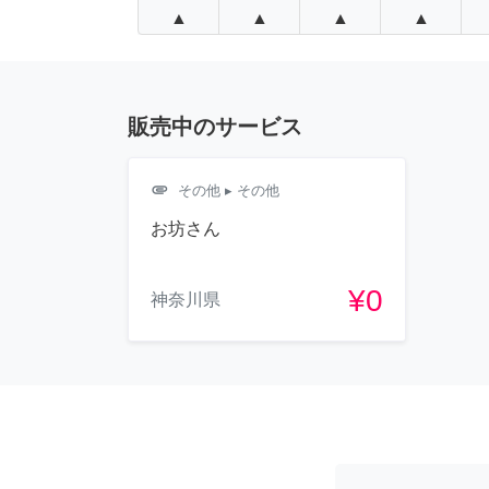
▲
▲
▲
▲
販売中のサービス
attachment
その他
▸ その他
お坊さん
¥0
神奈川県