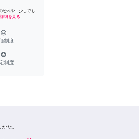
の恐れや、少しでも
詳細を見る
tag_faces
価制度
stars
定制度
しかた。