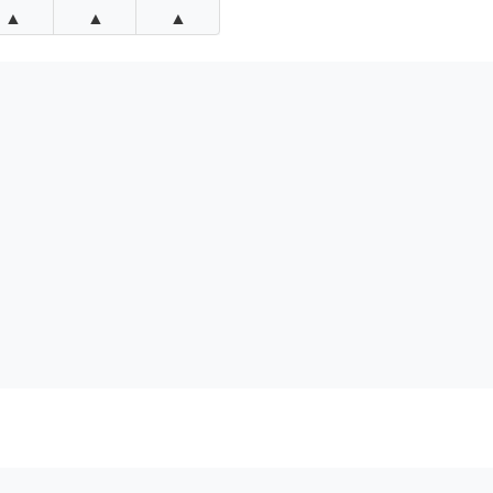
▲
▲
▲