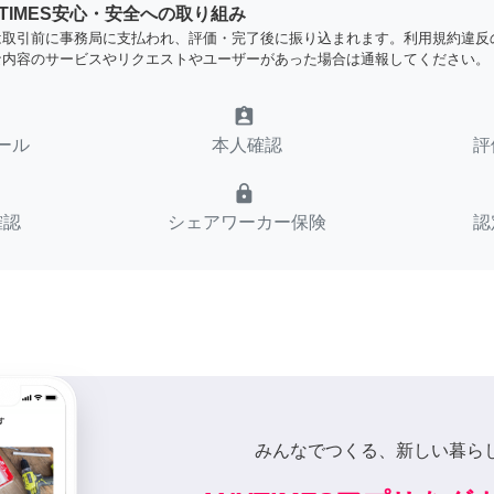
YTIMES安心・安全への取り組み
は取引前に事務局に支払われ、評価・完了後に振り込まれます。利用規約違反
な内容のサービスやリクエストやユーザーがあった場合は通報してください。
assignment_ind
ール
本人確認
評
lock
確認
シェアワーカー保険
認
みんなでつくる、新しい暮ら