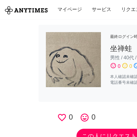
全て
修理・組立
家事
引っ越し
マイページ
サービス
リクエ
最終ログイン
坐禅蛙
男性
/
40代
sentiment_satisfied
sentiment_neutral
sentiment_di
0
0
本人確認未確
電話番号未確
favorite_border
0
tag_faces
0
この人にリクエスト