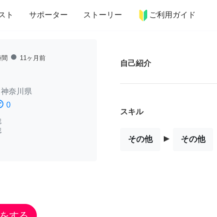
more_horiz
インテリア
趣味・習い事
ペット
料理
スト
サポーター
ストーリー
ご利用ガイド
fiber_manual_record
時間
11ヶ月前
自己紹介
/
神奈川県
ssatisfied
0
スキル
認
認
▸
その他
その他
をする