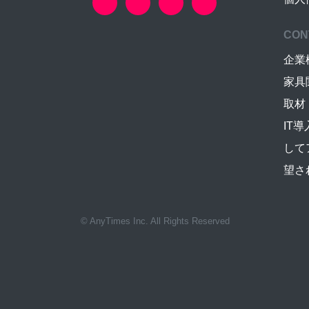
CON
企業
家具
取材
IT
して
望さ
© AnyTimes Inc. All Rights Reserved