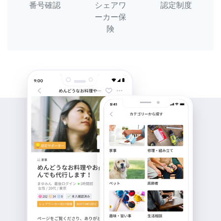
番号確認
シェアワ
認定制度
ーカー保
険