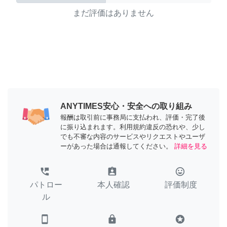
まだ評価はありません
ANYTIMES安心・安全への取り組み
報酬は取引前に事務局に支払われ、評価・完了後
に振り込まれます。利用規約違反の恐れや、少し
でも不審な内容のサービスやリクエストやユーザ
ーがあった場合は通報してください。
詳細を見る
perm_phone_msg
assignment_ind
tag_faces
パトロー
本人確認
評価制度
ル
smartphone
lock
stars