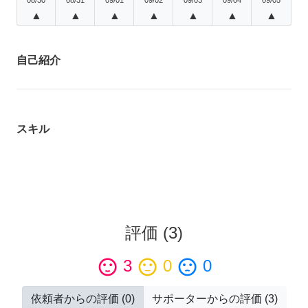
▲
▲
▲
▲
▲
▲
▲
自己紹介
スキル
評価
(
3
)
sentiment_satisfied
3
sentiment_neutral
0
sentiment_dissatisfied
0
依頼者からの評価
(
0
)
サポーターからの評価
(
3
)