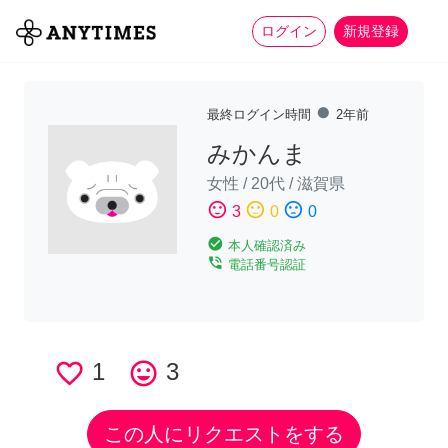
more_horiz
全て
修理・組立
家事
ログイン
新規登録
fiber_manual_record
最終ログイン時間
2年前
みかんま
女性
/
20代
/
滋賀県
sentiment_satisfied
sentiment_neutral
sentiment_dissatisfied
3
0
0
check_circle
本人確認済み
phone_in_talk
電話番号認証
favorite_border
1
tag_faces
3
この人にリクエストをする