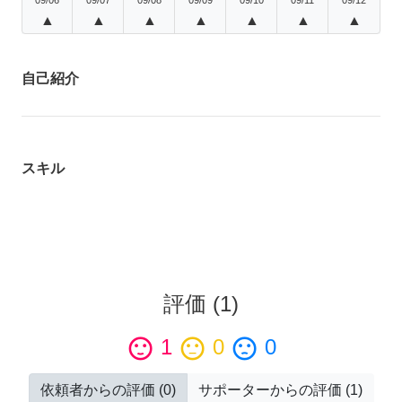
▲
▲
▲
▲
▲
▲
▲
自己紹介
スキル
評価
(
1
)
sentiment_satisfied
1
sentiment_neutral
0
sentiment_dissatisfied
0
依頼者からの評価
(
0
)
サポーターからの評価
(
1
)