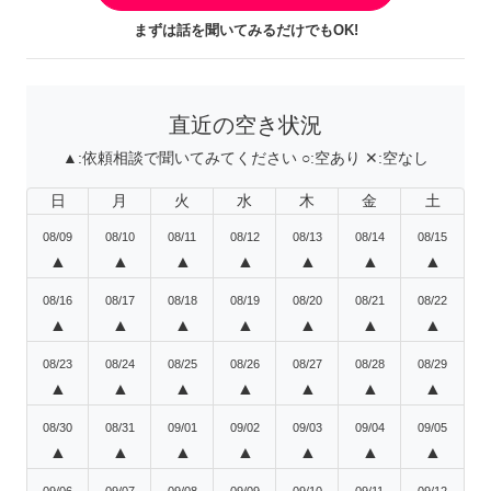
まずは話を聞いてみるだけでもOK!
直近の空き状況
▲:
依頼相談で聞いてみてください
○:
空あり
✕:
空なし
日
月
火
水
木
金
土
08/09
08/10
08/11
08/12
08/13
08/14
08/15
▲
▲
▲
▲
▲
▲
▲
08/16
08/17
08/18
08/19
08/20
08/21
08/22
▲
▲
▲
▲
▲
▲
▲
08/23
08/24
08/25
08/26
08/27
08/28
08/29
▲
▲
▲
▲
▲
▲
▲
08/30
08/31
09/01
09/02
09/03
09/04
09/05
▲
▲
▲
▲
▲
▲
▲
09/06
09/07
09/08
09/09
09/10
09/11
09/12