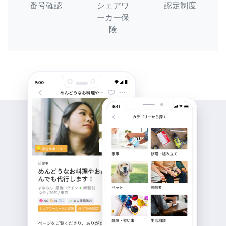
番号確認
シェアワ
認定制度
ーカー保
険