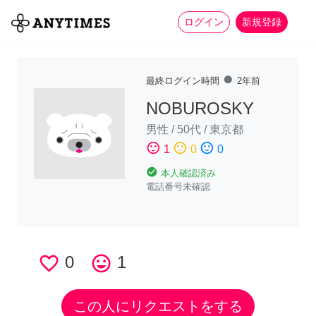
more_horiz
全て
修理・組立
家事
ログイン
新規登録
fiber_manual_record
最終ログイン時間
2年前
NOBUROSKY
男性
/
50代
/
東京都
sentiment_satisfied
sentiment_neutral
sentiment_dissatisfied
1
0
0
check_circle
本人確認済み
電話番号未確認
favorite_border
0
tag_faces
1
この人にリクエストをする