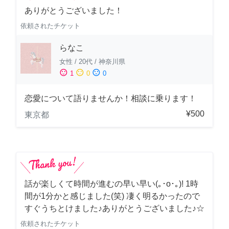
ありがとうございました！
依頼されたチケット
らなこ
女性
/
20代
/
神奈川県
sentiment_satisfied
sentiment_neutral
sentiment_dissatisfied
1
0
0
恋愛について語りませんか！相談に乗ります！
¥500
東京都
話が楽しくて時間が進むの早い早い(｡･о･｡)! 1時
間が1分かと感じました(笑) 凄く明るかったので
すぐうちとけました♪ありがとうございました♪☆
依頼されたチケット