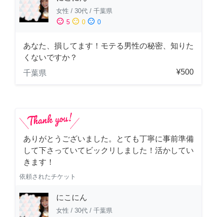
女性
/
30代
/
千葉県
sentiment_satisfied
sentiment_neutral
sentiment_dissatisfied
5
0
0
あなた、損してます！モテる男性の秘密、知りた
くないですか？
¥500
千葉県
ありがとうございました。とても丁寧に事前準備
して下さっていてビックリしました！活かしてい
きます！
依頼されたチケット
にこにん
女性
/
30代
/
千葉県