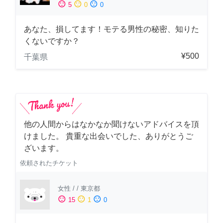
sentiment_satisfied
sentiment_neutral
sentiment_dissatisfied
5
0
0
あなた、損してます！モテる男性の秘密、知りた
くないですか？
¥500
千葉県
他の人間からはなかなか聞けないアドバイスを頂
けました。 貴重な出会いでした、ありがとうご
ざいます。
依頼されたチケット
女性
/
/
東京都
sentiment_satisfied
sentiment_neutral
sentiment_dissatisfied
15
1
0