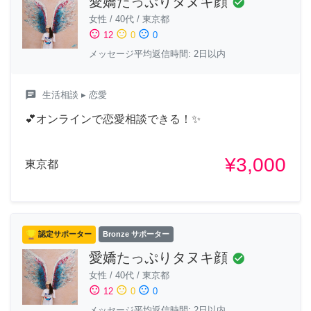
愛嬌たっぷりタヌキ顔
check_circle
女性
/
40代
/
東京都
sentiment_satisfied
sentiment_neutral
sentiment_dissatisfied
12
0
0
メッセージ平均返信時間: 2日以内
chat
生活相談
▸ 恋愛
💕オンラインで恋愛相談できる！✨
¥3,000
東京都
認定サポーター
Bronze サポーター
愛嬌たっぷりタヌキ顔
check_circle
女性
/
40代
/
東京都
sentiment_satisfied
sentiment_neutral
sentiment_dissatisfied
12
0
0
メッセージ平均返信時間: 2日以内