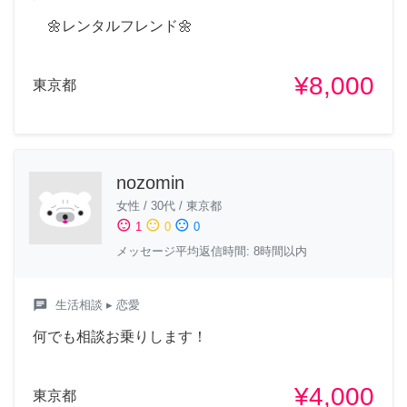
🌼レンタルフレンド🌼
¥8,000
東京都
nozomin
女性
/
30代
/
東京都
sentiment_satisfied
sentiment_neutral
sentiment_dissatisfied
1
0
0
メッセージ平均返信時間: 8時間以内
chat
生活相談
▸ 恋愛
何でも相談お乗りします！
¥4,000
東京都