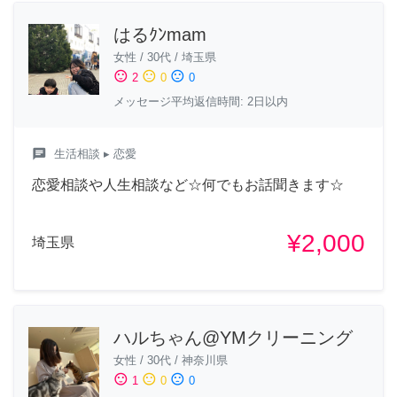
はるｸﾝmam
女性
/
30代
/
埼玉県
sentiment_satisfied
sentiment_neutral
sentiment_dissatisfied
2
0
0
メッセージ平均返信時間: 2日以内
chat
生活相談
▸ 恋愛
恋愛相談や人生相談など☆何でもお話聞きます☆
¥2,000
埼玉県
ハルちゃん@YMクリーニング
女性
/
30代
/
神奈川県
sentiment_satisfied
sentiment_neutral
sentiment_dissatisfied
1
0
0