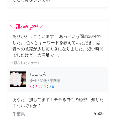
幼なじみをレンタル
ありがとうございます！ あっという間の30分で
した。 色々とキーワードを教えていただき、恋
愛への意識が少し前向きになりました。短い時間
でしたけど、大満足です。
依頼されたチケット
にこにん
女性
/
30代
/
千葉県
sentiment_satisfied
sentiment_neutral
sentiment_dissatisfied
5
0
0
あなた、損してます！モテる男性の秘密、知りた
くないですか？
¥500
千葉県