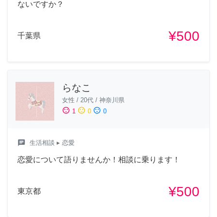
ないですか？
¥500
千葉県
らなこ
女性
/
20代
/
神奈川県
sentiment_satisfied
sentiment_neutral
sentiment_dissatisfied
1
0
0
chat
生活相談
▸ 恋愛
恋愛について語りませんか！相談に乗ります！
¥500
東京都