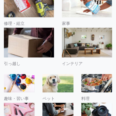
修理・組立
家事
引っ越し
インテリア
趣味・習い事
ペット
料理