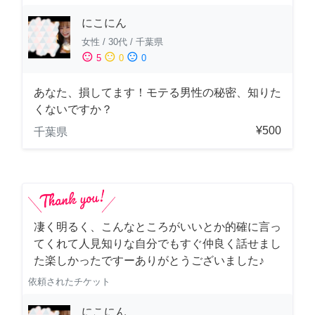
にこにん
女性
/
30代
/
千葉県
sentiment_satisfied
sentiment_neutral
sentiment_dissatisfied
5
0
0
あなた、損してます！モテる男性の秘密、知りた
くないですか？
¥500
千葉県
凄く明るく、こんなところがいいとか的確に言っ
てくれて人見知りな自分でもすぐ仲良く話せまし
た楽しかったですーありがとうございました♪
依頼されたチケット
にこにん