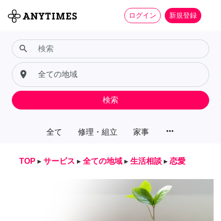
ログイン
新規登録
search
place
検索
more_horiz
全て
修理・組立
家事
TOP
▸
サービス
▸
全ての地域
▸
生活相談
▸
恋愛