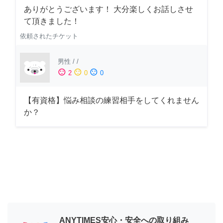
ありがとうございます！ 大分楽しくお話しさせ
て頂きました！
依頼されたチケット
男性
/
/
sentiment_satisfied
sentiment_neutral
sentiment_dissatisfied
2
0
0
【有資格】悩み相談の練習相手をしてくれません
か？
ANYTIMES安心・安全への取り組み