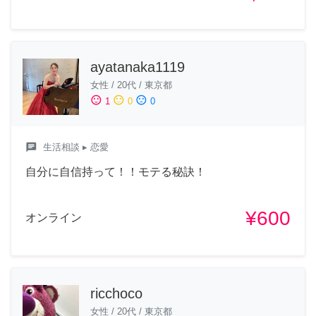
ayatanaka1119
女性
/
20代
/
東京都
sentiment_satisfied
sentiment_neutral
sentiment_dissatisfied
1
0
0
chat
生活相談
▸ 恋愛
自分に自信持って！！モテる秘訣！
¥600
オンライン
ricchoco
女性
/
20代
/
東京都