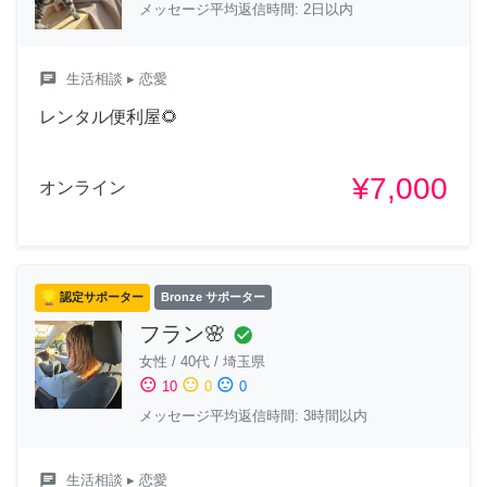
メッセージ平均返信時間: 2日以内
chat
生活相談
▸ 恋愛
レンタル便利屋🌻
¥7,000
オンライン
認定サポーター
Bronze サポーター
フラン🌸
check_circle
女性
/
40代
/
埼玉県
sentiment_satisfied
sentiment_neutral
sentiment_dissatisfied
10
0
0
メッセージ平均返信時間: 3時間以内
chat
生活相談
▸ 恋愛