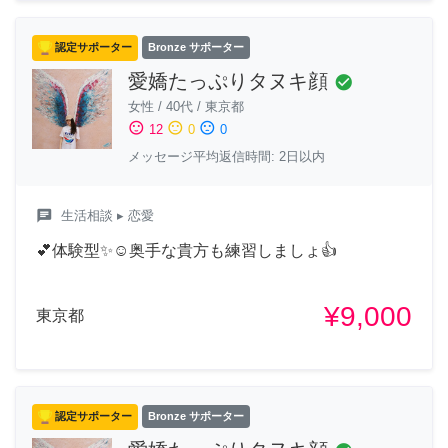
認定サポーター
Bronze サポーター
愛嬌たっぷりタヌキ顔
check_circle
女性
/
40代
/
東京都
sentiment_satisfied
sentiment_neutral
sentiment_dissatisfied
12
0
0
メッセージ平均返信時間: 2日以内
chat
生活相談
▸ 恋愛
💕体験型✨☺️奥手な貴方も練習しましょ👍
¥9,000
東京都
認定サポーター
Bronze サポーター