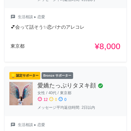
chat
生活相談
▸ 恋愛
💕会って話そう✨恋バナのアレコレ
¥8,000
東京都
認定サポーター
Bronze サポーター
愛嬌たっぷりタヌキ顔
check_circle
女性
/
40代
/
東京都
sentiment_satisfied
sentiment_neutral
sentiment_dissatisfied
12
0
0
メッセージ平均返信時間: 2日以内
chat
生活相談
▸ 恋愛