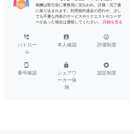
報酬は取引前に事務局に支払われ、評価・完了後
に振り込まれます。利用規約違反の恐れや、少し
でも不審な内容のサービスやリクエストやユーザ
ーがあった場合は通報してください。
詳細を見る
perm_phone_msg
assignment_ind
tag_faces
パトロー
本人確認
評価制度
ル
smartphone
lock
stars
番号確認
シェアワ
認定制度
ーカー保
険