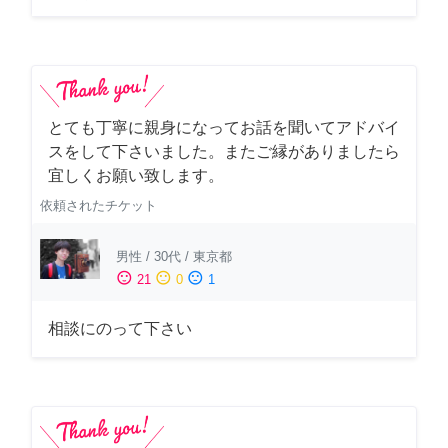
とても丁寧に親身になってお話を聞いてアドバイ
スをして下さいました。またご縁がありましたら
宜しくお願い致します。
依頼されたチケット
男性
/
30代
/
東京都
sentiment_satisfied
sentiment_neutral
sentiment_dissatisfied
21
0
1
相談にのって下さい