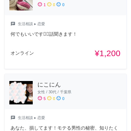
sentiment_satisfied
sentiment_neutral
sentiment_dissatisfied
1
0
0
chat
生活相談
▸ 恋愛
何でもいいです🙆‍♀️話聞きます！
¥1,200
オンライン
にこにん
女性
/
30代
/
千葉県
sentiment_satisfied
sentiment_neutral
sentiment_dissatisfied
5
0
0
chat
生活相談
▸ 恋愛
あなた、損してます！モテる男性の秘密、知りたく